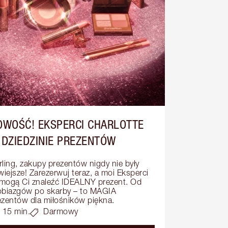
OWOŚĆ! EKSPERCI CHARLOTTE
 DZIEDZINIE PREZENTÓW
rling, zakupy prezentów nigdy nie były 
wiejsze! Zarezerwuj teraz, a moi Eksperci 
mogą Ci znaleźć IDEALNY prezent. Od 
obiazgów po skarby – to MAGIA 
ezentów dla miłośników piękna.
15 min.
Darmowy