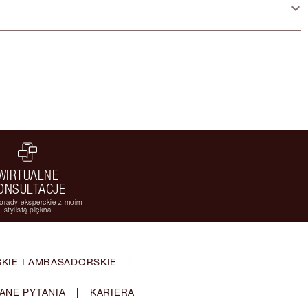
WIRTUALNE
ONSULTACJE
orady eksperckie z moim
stylistą piękna
KIE I AMBASADORSKIE
|
ANE PYTANIA
|
KARIERA