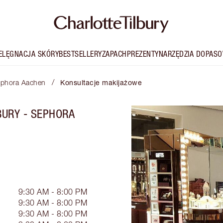
IELĘGNACJA SKÓRY
BESTSELLERY
ZAPACH
PREZENTY
NARZĘDZIA DOPASO
/
Sephora Aachen
Konsultacje makijażowe
BURY - SEPHORA
9:30 AM - 8:00 PM
9:30 AM - 8:00 PM
9:30 AM - 8:00 PM