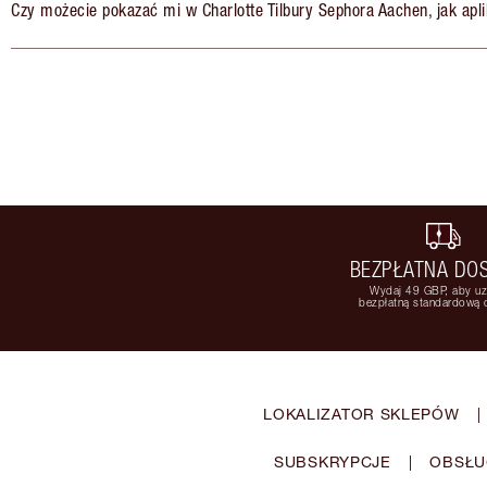
Czy możecie pokazać mi w Charlotte Tilbury Sephora Aachen, jak apl
BEZPŁATNA DO
Wydaj 49 GBP, aby u
bezpłatną standardową
LOKALIZATOR SKLEPÓW
|
SUBSKRYPCJE
|
OBSŁU