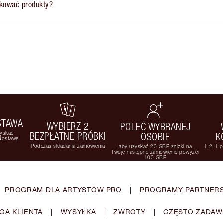
ikować produkty?
STAWA
WYBIERZ 2
POLEĆ WYBRANEJ
zyskać
BEZPŁATNE PRÓBKI
OSOBIE
K
 dostawę
Podczas składania zamówienia
aby uzyskać 20 GBP zniżki na
1-2-1 p
Twoje następne zamówienie powyżej
100 GBP
PROGRAM DLA ARTYSTÓW PRO
|
PROGRAMY PARTNERS
GA KLIENTA
|
WYSYŁKA
|
ZWROTY
|
CZĘSTO ZADAW