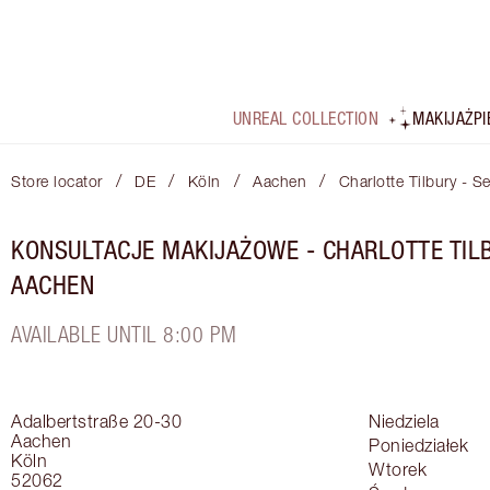
UNREAL COLLECTION
MAKIJAŻ
P
/
/
/
/
Store locator
DE
Köln
Aachen
Charlotte Tilbury - 
KONSULTACJE MAKIJAŻOWE - CHARLOTTE TIL
AACHEN
AVAILABLE UNTIL 8:00 PM
Adalbertstraße 20-30
Niedziela
Aachen
Poniedziałek
Köln
Wtorek
52062