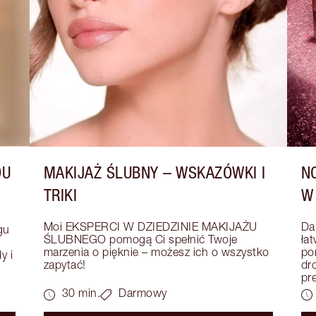
DU
MAKIJAŻ ŚLUBNY – WSKAZÓWKI I
N
TRIKI
W
Moi EKSPERCI W DZIEDZINIE MAKIJAŻU 
Da
u 
ŚLUBNEGO pomogą Ci spełnić Twoje 
łat
marzenia o pięknie – możesz ich o wszystko 
po
 i 
zapytać!
dr
pr
30 min.
Darmowy