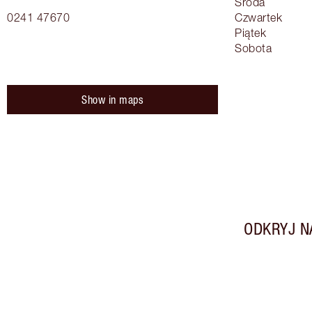
Środa
0241 47670
Czwartek
Piątek
Sobota
Show in maps
ODKRYJ N