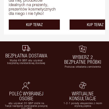
dla niej, produktów 
idealnych na prezenty, 
prezentów kosmetycznych 
dla niego i nie tylko!
KUP TERAZ
KUP TERAZ
BEZPŁATNA DOSTAWA
WYBIERZ 2
Wydaj 49 GBP, aby uzyskać
BEZPŁATNE PRÓBKI
bezpłatną standardową dostawę
Podczas składania zamówienia
POLEĆ WYBRANEJ
WIRTUALNE
OSOBIE
KONSULTACJE
aby uzyskać 20 GBP zniżki na
1-2-1 porady eksperckie z moim
Twoje następne zamówienie powyżej
stylistą piękna
100 GBP