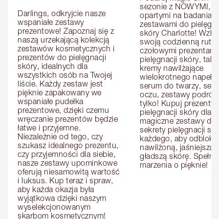
sezonie z NOWYMI, 
Darlings, odkryjcie nasze 
opartymi na badaniach
wspaniałe zestawy 
zestawami do pielęgnac
prezentowe! Zapoznaj się z 
skóry Charlotte! Wzbo
naszą urzekającą kolekcją 
swoją codzienną rutyn
zestawów kosmetycznych i 
czołowymi prezentami 
prezentów do pielęgnacji 
pielęgnacji skóry, takim
skóry, idealnych dla 
kremy nawilżające 
wszystkich osób na Twojej 
wielokrotnego napełnia
liście. Każdy zestaw jest 
serum do twarzy, seru
pięknie zapakowany we 
oczu, zestawy podróżne
wspaniałe pudełka 
tylko! Kupuj prezenty d
prezentowe, dzięki czemu 
pielęgnacji skóry dla n
wręczanie prezentów będzie 
magiczne zestawy dla ni
łatwe i przyjemne. 
sekrety pielęgnacji skó
Niezależnie od tego, czy 
każdego, aby odbloko
szukasz idealnego prezentu, 
nawilżoną, jaśniejszą i 
czy przyjemności dla siebie, 
gładszą skórę. Spełnij 
nasze zestawy upominkowe 
marzenia o pięknie!
oferują niesamowitą wartość 
i luksus. Kup teraz i spraw, 
aby każda okazja była 
wyjątkowa dzięki naszym 
wyselekcjonowanym 
skarbom kosmetycznym!