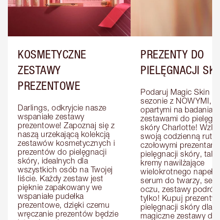
KOSMETYCZNE
PREZENTY DO
ZESTAWY
PIELĘGNACJI SK
PREZENTOWE
Podaruj Magic Skin w 
sezonie z NOWYMI, 
Darlings, odkryjcie nasze 
opartymi na badaniach
wspaniałe zestawy 
zestawami do pielęgnac
prezentowe! Zapoznaj się z 
skóry Charlotte! Wzbo
naszą urzekającą kolekcją 
swoją codzienną rutyn
zestawów kosmetycznych i 
czołowymi prezentami 
prezentów do pielęgnacji 
pielęgnacji skóry, takim
skóry, idealnych dla 
kremy nawilżające 
wszystkich osób na Twojej 
wielokrotnego napełnia
liście. Każdy zestaw jest 
serum do twarzy, seru
pięknie zapakowany we 
oczu, zestawy podróżne
wspaniałe pudełka 
tylko! Kupuj prezenty d
prezentowe, dzięki czemu 
pielęgnacji skóry dla n
wręczanie prezentów będzie 
magiczne zestawy dla ni