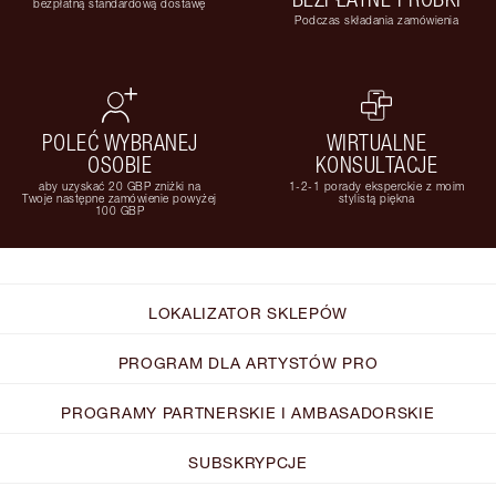
bezpłatną standardową dostawę
Podczas składania zamówienia
POLEĆ WYBRANEJ
WIRTUALNE
OSOBIE
KONSULTACJE
aby uzyskać 20 GBP zniżki na
1-2-1 porady eksperckie z moim
Twoje następne zamówienie powyżej
stylistą piękna
100 GBP
LOKALIZATOR SKLEPÓW
PROGRAM DLA ARTYSTÓW PRO
PROGRAMY PARTNERSKIE I AMBASADORSKIE
SUBSKRYPCJE