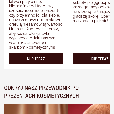
łatwe i przyjemne. 
sekrety pielęgnacji skó
Niezależnie od tego, czy 
każdego, aby odbloko
szukasz idealnego prezentu, 
nawilżoną, jaśniejszą i 
czy przyjemności dla siebie, 
gładszą skórę. Spełnij 
nasze zestawy upominkowe 
marzenia o pięknie!
oferują niesamowitą wartość 
i luksus. Kup teraz i spraw, 
aby każda okazja była 
wyjątkowa dzięki naszym 
wyselekcjonowanym 
skarbom kosmetycznym!
KUP TERAZ
KUP TERAZ
ODKRYJ NASZ PRZEWODNIK PO
PREZENTACH KOSMETYCZNYCH