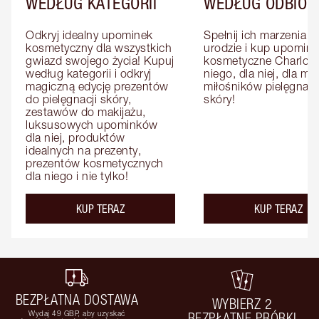
WEDŁUG KATEGORII
WEDŁUG ODBIOR
Odkryj idealny upominek 
Spełnij ich marzenia o 
kosmetyczny dla wszystkich 
urodzie i kup upominki
gwiazd swojego życia! Kupuj 
kosmetyczne Charlotte
według kategorii i odkryj 
niego, dla niej, dla mat
magiczną edycję prezentów 
miłośników pielęgnacji
do pielęgnacji skóry, 
skóry!
zestawów do makijażu, 
luksusowych upominków 
dla niej, produktów 
idealnych na prezenty, 
prezentów kosmetycznych 
dla niego i nie tylko!
KUP TERAZ
KUP TERAZ
BEZPŁATNA DOSTAWA
WYBIERZ 2
Wydaj 49 GBP, aby uzyskać
BEZPŁATNE PRÓBKI