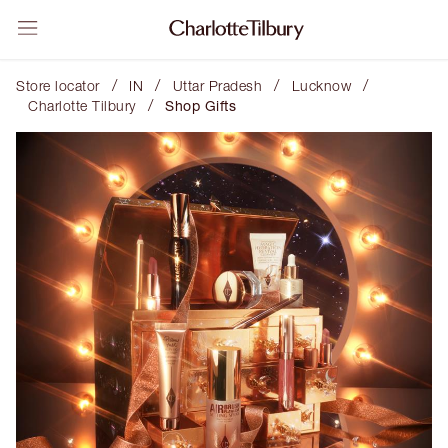
/
/
/
/
Store locator
IN
Uttar Pradesh
Lucknow
/
Charlotte Tilbury
Shop Gifts