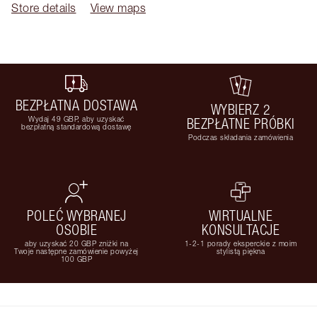
Store details
View maps
BEZPŁATNA DOSTAWA
WYBIERZ 2
Wydaj 49 GBP, aby uzyskać
BEZPŁATNE PRÓBKI
bezpłatną standardową dostawę
Podczas składania zamówienia
POLEĆ WYBRANEJ
WIRTUALNE
OSOBIE
KONSULTACJE
aby uzyskać 20 GBP zniżki na
1-2-1 porady eksperckie z moim
Twoje następne zamówienie powyżej
stylistą piękna
100 GBP