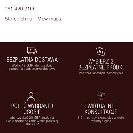
081 420 2165
Store details
View maps
BEZPŁATNA DOSTAWA
WYBIERZ 2
Wydaj 49 GBP, aby uzyskać
BEZPŁATNE PRÓBKI
bezpłatną standardową dostawę
Podczas składania zamówienia
POLEĆ WYBRANEJ
WIRTUALNE
OSOBIE
KONSULTACJE
aby uzyskać 20 GBP zniżki na
1-2-1 porady eksperckie z moim
Twoje następne zamówienie powyżej
stylistą piękna
100 GBP