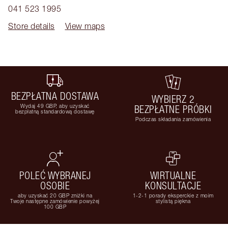
041 523 1995
Store details
View maps
BEZPŁATNA DOSTAWA
WYBIERZ 2
Wydaj 49 GBP, aby uzyskać
BEZPŁATNE PRÓBKI
bezpłatną standardową dostawę
Podczas składania zamówienia
POLEĆ WYBRANEJ
WIRTUALNE
OSOBIE
KONSULTACJE
aby uzyskać 20 GBP zniżki na
1-2-1 porady eksperckie z moim
Twoje następne zamówienie powyżej
stylistą piękna
100 GBP