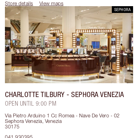
Store details
View maps
SEPHORA
CHARLOTTE TILBURY
- SEPHORA VENEZIA
OPEN UNTIL 9:00 PM
Via Pietro Arduino 1 Cc Romea - Nave De Vero - 02
Sephora Venezia
,
Venezia
30175
041 930395