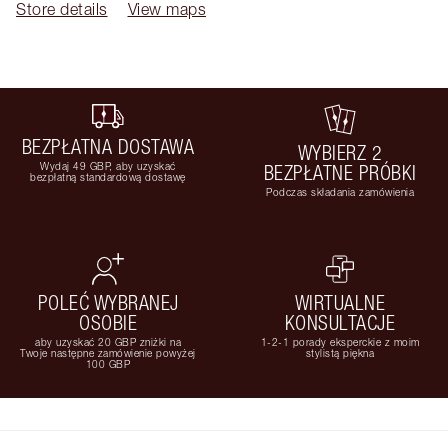
Store details
View maps
BEZPŁATNA DOSTAWA
WYBIERZ 2
Wydaj 49 GBP, aby uzyskać
BEZPŁATNE PRÓBKI
bezpłatną standardową dostawę
Podczas składania zamówienia
POLEĆ WYBRANEJ
WIRTUALNE
OSOBIE
KONSULTACJE
aby uzyskać 20 GBP zniżki na
1-2-1 porady eksperckie z moim
Twoje następne zamówienie powyżej
stylistą piękna
100 GBP