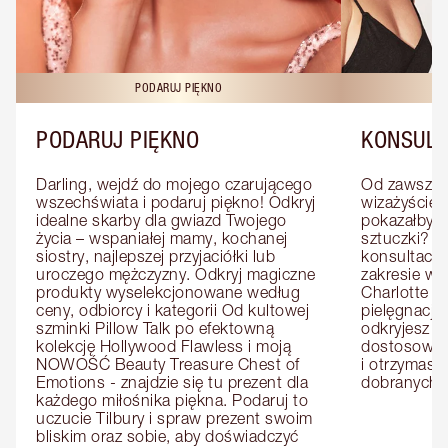
PODARUJ PIĘKNO
KO
PODARUJ PIĘKNO
KONSULT
Darling, wejdź do mojego czarującego 
Od zawsze m
wszechświata i podaruj piękno! Odkryj 
wizażyście 
idealne skarby dla gwiazd Twojego 
pokazałby C
życia – wspaniałej mamy, kochanej 
sztuczki? U
siostry, najlepszej przyjaciółki lub 
konsultację
uroczego mężczyzny. Odkryj magiczne 
zakresie wi
produkty wyselekcjonowane według 
Charlotte e
ceny, odbiorcy i kategorii Od kultowej 
pielęgnacji 
szminki Pillow Talk po efektowną 
odkryjesz p
kolekcję Hollywood Flawless i moją 
dostosowan
NOWOŚĆ Beauty Treasure Chest of 
i otrzymasz 
Emotions - znajdzie się tu prezent dla 
dobranych 
każdego miłośnika piękna. Podaruj to 
uczucie Tilbury i spraw prezent swoim 
bliskim oraz sobie, aby doświadczyć 