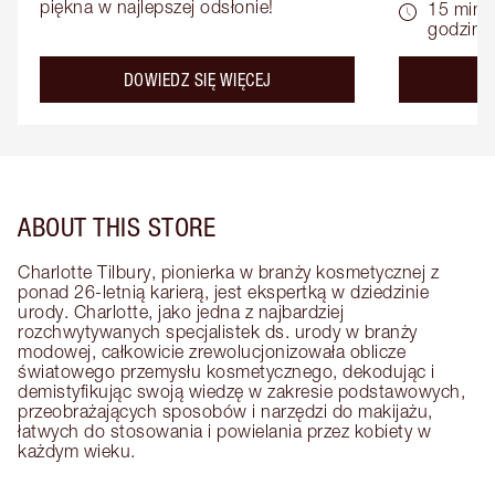
piękna w najlepszej odsłonie!
15 minu
godziny
about the
DOWIEDZ SIĘ WIĘCEJ
D
ABOUT THIS STORE
Charlotte Tilbury, pionierka w branży kosmetycznej z
ponad 26-letnią karierą, jest ekspertką w dziedzinie
urody. Charlotte, jako jedna z najbardziej
rozchwytywanych specjalistek ds. urody w branży
modowej, całkowicie zrewolucjonizowała oblicze
światowego przemysłu kosmetycznego, dekodując i
demistyfikując swoją wiedzę w zakresie podstawowych,
przeobrażających sposobów i narzędzi do makijażu,
łatwych do stosowania i powielania przez kobiety w
każdym wieku.