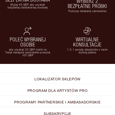
WYBIERZ 2
Wydaj 49 GBP, aby uzyskać
BEZPŁATNE PRÓBKI
bezpłatną standardową dostawę
Podczas składania zamówienia
POLEĆ WYBRANEJ
WIRTUALNE
OSOBIE
KONSULTACJE
aby uzyskać 20 GBP zniżki na
1-2-1 porady eksperckie z moim
Twoje następne zamówienie powyżej
stylistą piękna
100 GBP
LOKALIZATOR SKLEPÓW
PROGRAM DLA ARTYSTÓW PRO
PROGRAMY PARTNERSKIE I AMBASADORSKIE
SUBSKRYPCJE