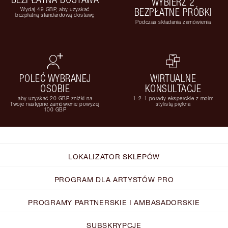
WYBIERZ 2
Wydaj 49 GBP, aby uzyskać
BEZPŁATNE PRÓBKI
bezpłatną standardową dostawę
Podczas składania zamówienia
POLEĆ WYBRANEJ
WIRTUALNE
OSOBIE
KONSULTACJE
aby uzyskać 20 GBP zniżki na
1-2-1 porady eksperckie z moim
Twoje następne zamówienie powyżej
stylistą piękna
100 GBP
LOKALIZATOR SKLEPÓW
PROGRAM DLA ARTYSTÓW PRO
PROGRAMY PARTNERSKIE I AMBASADORSKIE
SUBSKRYPCJE