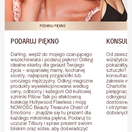
PODARUJ PIĘKNO
KO
PODARUJ PIĘKNO
KONSULT
Darling, wejdź do mojego czarującego 
Od zawsze m
wszechświata i podaruj piękno! Odkryj 
wizażyście 
idealne skarby dla gwiazd Twojego 
pokazałby C
życia – wspaniałej mamy, kochanej 
sztuczki? U
siostry, najlepszej przyjaciółki lub 
konsultację
uroczego mężczyzny. Odkryj magiczne 
zakresie wi
produkty wyselekcjonowane według 
Charlotte e
ceny, odbiorcy i kategorii Od kultowej 
pielęgnacji 
szminki Pillow Talk po efektowną 
odkryjesz p
kolekcję Hollywood Flawless i moją 
dostosowan
NOWOŚĆ Beauty Treasure Chest of 
i otrzymasz 
Emotions - znajdzie się tu prezent dla 
dobranych 
każdego miłośnika piękna. Podaruj to 
uczucie Tilbury i spraw prezent swoim 
bliskim oraz sobie, aby doświadczyć 