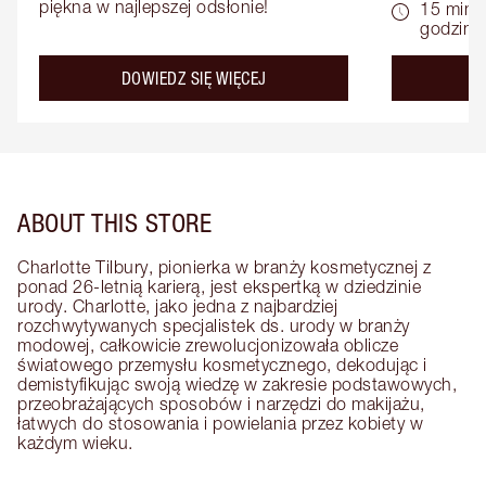
piękna w najlepszej odsłonie!
15 minu
godziny
about the
DOWIEDZ SIĘ WIĘCEJ
D
ABOUT THIS STORE
Charlotte Tilbury, pionierka w branży kosmetycznej z
ponad 26-letnią karierą, jest ekspertką w dziedzinie
urody. Charlotte, jako jedna z najbardziej
rozchwytywanych specjalistek ds. urody w branży
modowej, całkowicie zrewolucjonizowała oblicze
światowego przemysłu kosmetycznego, dekodując i
demistyfikując swoją wiedzę w zakresie podstawowych,
przeobrażających sposobów i narzędzi do makijażu,
łatwych do stosowania i powielania przez kobiety w
każdym wieku.