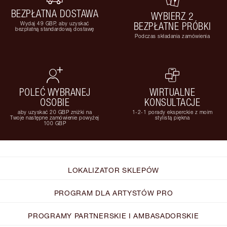
BEZPŁATNA DOSTAWA
WYBIERZ 2
Wydaj 49 GBP, aby uzyskać
BEZPŁATNE PRÓBKI
bezpłatną standardową dostawę
Podczas składania zamówienia
POLEĆ WYBRANEJ
WIRTUALNE
OSOBIE
KONSULTACJE
aby uzyskać 20 GBP zniżki na
1-2-1 porady eksperckie z moim
Twoje następne zamówienie powyżej
stylistą piękna
100 GBP
LOKALIZATOR SKLEPÓW
PROGRAM DLA ARTYSTÓW PRO
PROGRAMY PARTNERSKIE I AMBASADORSKIE