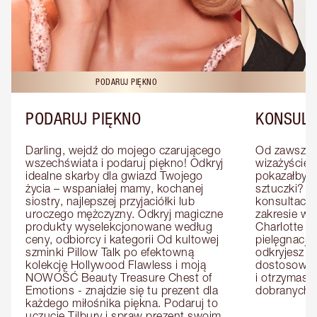
PODARUJ PIĘKNO
KO
PODARUJ PIĘKNO
KONSULT
Darling, wejdź do mojego czarującego 
Od zawsze m
wszechświata i podaruj piękno! Odkryj 
wizażyście 
idealne skarby dla gwiazd Twojego 
pokazałby C
życia – wspaniałej mamy, kochanej 
sztuczki? U
siostry, najlepszej przyjaciółki lub 
konsultację
uroczego mężczyzny. Odkryj magiczne 
zakresie wi
produkty wyselekcjonowane według 
Charlotte e
ceny, odbiorcy i kategorii Od kultowej 
pielęgnacji 
szminki Pillow Talk po efektowną 
odkryjesz p
kolekcję Hollywood Flawless i moją 
dostosowan
NOWOŚĆ Beauty Treasure Chest of 
i otrzymasz 
Emotions - znajdzie się tu prezent dla 
dobranych 
każdego miłośnika piękna. Podaruj to 
uczucie Tilbury i spraw prezent swoim 