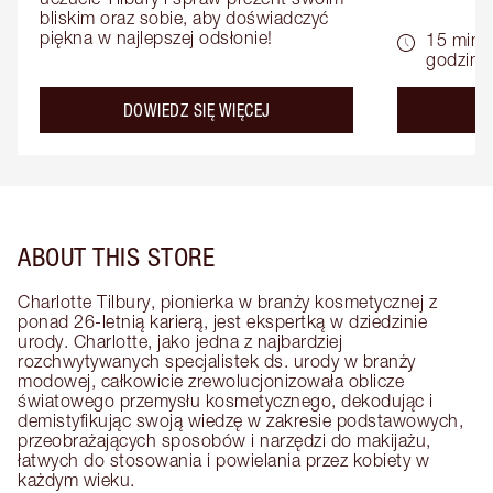
bliskim oraz sobie, aby doświadczyć 
piękna w najlepszej odsłonie!
15 minu
godziny
about the
DOWIEDZ SIĘ WIĘCEJ
D
ABOUT THIS STORE
Charlotte Tilbury, pionierka w branży kosmetycznej z
ponad 26-letnią karierą, jest ekspertką w dziedzinie
urody. Charlotte, jako jedna z najbardziej
rozchwytywanych specjalistek ds. urody w branży
modowej, całkowicie zrewolucjonizowała oblicze
światowego przemysłu kosmetycznego, dekodując i
demistyfikując swoją wiedzę w zakresie podstawowych,
przeobrażających sposobów i narzędzi do makijażu,
łatwych do stosowania i powielania przez kobiety w
każdym wieku.