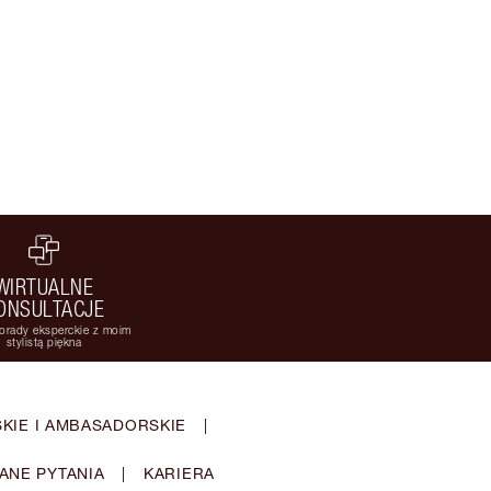
WIRTUALNE
ONSULTACJE
orady eksperckie z moim
stylistą piękna
KIE I AMBASADORSKIE
|
ANE PYTANIA
|
KARIERA