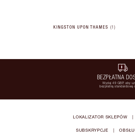
KINGSTON UPON THAMES
(
1
)
BEZPŁATNA DO
Wydaj 49 GBP, aby u
bezpłatną standardową
LOKALIZATOR SKLEPÓW
|
SUBSKRYPCJE
|
OBSŁU