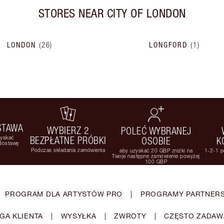
STORES NEAR
CITY OF LONDON
LONDON
(
26
)
LONGFORD
(
1
)
STAWA
WYBIERZ 2
POLEĆ WYBRANEJ
zyskać
BEZPŁATNE PRÓBKI
OSOBIE
K
 dostawę
Podczas składania zamówienia
aby uzyskać 20 GBP zniżki na
1-2-1 p
Twoje następne zamówienie powyżej
100 GBP
PROGRAM DLA ARTYSTÓW PRO
|
PROGRAMY PARTNERS
GA KLIENTA
|
WYSYŁKA
|
ZWROTY
|
CZĘSTO ZADAW