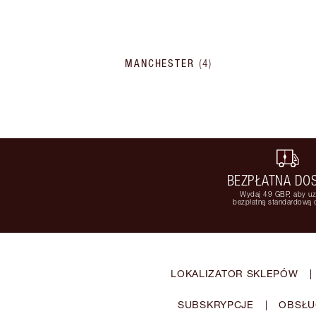
MANCHESTER
(
4
)
BEZPŁATNA DO
Wydaj 49 GBP, aby u
bezpłatną standardową
LOKALIZATOR SKLEPÓW
|
SUBSKRYPCJE
|
OBSŁU