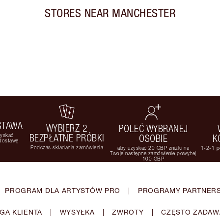
STORES NEAR
MANCHESTER
STAWA
WYBIERZ 2
POLEĆ WYBRANEJ
zyskać
BEZPŁATNE PRÓBKI
OSOBIE
K
 dostawę
Podczas składania zamówienia
aby uzyskać 20 GBP zniżki na
1-2-1 p
Twoje następne zamówienie powyżej
100 GBP
PROGRAM DLA ARTYSTÓW PRO
|
PROGRAMY PARTNERS
GA KLIENTA
|
WYSYŁKA
|
ZWROTY
|
CZĘSTO ZADAW