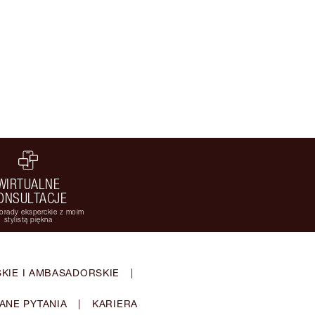
WIRTUALNE
ONSULTACJE
orady eksperckie z moim
stylistą piękna
KIE I AMBASADORSKIE
|
ANE PYTANIA
|
KARIERA