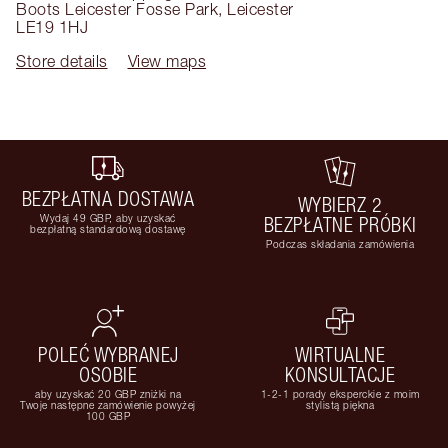
Boots Leicester Fosse Park
,
Leicester
LE19 1HJ
Store details
View maps
BEZPŁATNA DOSTAWA
WYBIERZ 2
Wydaj 49 GBP, aby uzyskać
BEZPŁATNE PRÓBKI
bezpłatną standardową dostawę
Podczas składania zamówienia
POLEĆ WYBRANEJ
WIRTUALNE
OSOBIE
KONSULTACJE
aby uzyskać 20 GBP zniżki na
1-2-1 porady eksperckie z moim
Twoje następne zamówienie powyżej
stylistą piękna
100 GBP