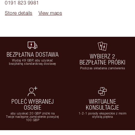
0191 823 9981
Store details
View maps
BEZPŁATNA DOSTAWA
WYBIERZ 2
Wydaj 49 GBP, aby uzyskać
BEZPŁATNE PRÓBKI
bezpłatną standardową dostawę
Podczas składania zamówienia
POLEĆ WYBRANEJ
WIRTUALNE
OSOBIE
KONSULTACJE
aby uzyskać 20 GBP zniżki na
1-2-1 porady eksperckie z moim
Twoje następne zamówienie powyżej
stylistą piękna
100 GBP