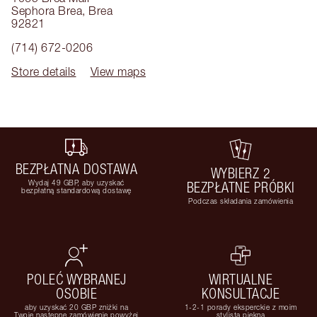
Sephora Brea
,
Brea
92821
(714) 672-0206
Store details
View maps
BEZPŁATNA DOSTAWA
WYBIERZ 2
Wydaj 49 GBP, aby uzyskać
BEZPŁATNE PRÓBKI
bezpłatną standardową dostawę
Podczas składania zamówienia
POLEĆ WYBRANEJ
WIRTUALNE
OSOBIE
KONSULTACJE
aby uzyskać 20 GBP zniżki na
1-2-1 porady eksperckie z moim
Twoje następne zamówienie powyżej
stylistą piękna