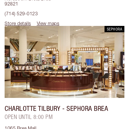
92821
(714) 529-0123
Store details
View maps
SEPHORA
CHARLOTTE TILBURY
- SEPHORA BREA
OPEN UNTIL 8:00 PM
1065 Brea Mall