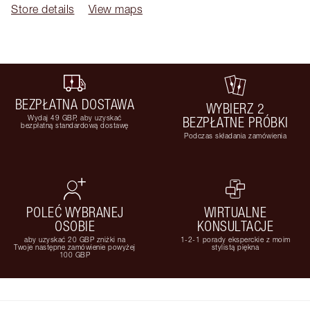
Store details
View maps
BEZPŁATNA DOSTAWA
WYBIERZ 2
Wydaj 49 GBP, aby uzyskać
BEZPŁATNE PRÓBKI
bezpłatną standardową dostawę
Podczas składania zamówienia
POLEĆ WYBRANEJ
WIRTUALNE
OSOBIE
KONSULTACJE
aby uzyskać 20 GBP zniżki na
1-2-1 porady eksperckie z moim
Twoje następne zamówienie powyżej
stylistą piękna
100 GBP