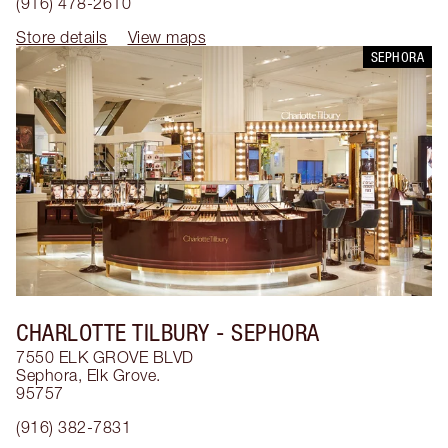
(916) 478-2610
Store details
View maps
SEPHORA
CHARLOTTE TILBURY
- SEPHORA
7550 ELK GROVE BLVD
Sephora
,
Elk Grove.
95757
(916) 382-7831