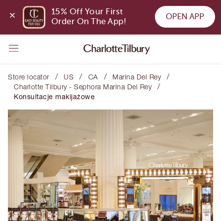
15% Off Your First 
OPEN APP
Order On The App!
/
/
/
/
Store locator
US
CA
Marina Del Rey
/
Charlotte Tilbury - Sephora Marina Del Rey
Konsultacje makijażowe