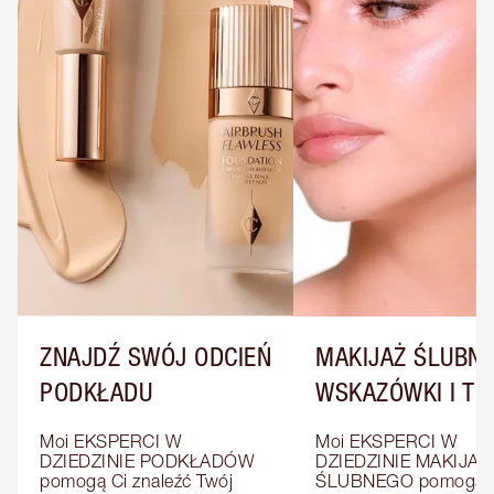
ZNAJDŹ SWÓJ ODCIEŃ
MAKIJAŻ ŚLUBNY
PODKŁADU
WSKAZÓWKI I TRI
Moi EKSPERCI W 
Moi EKSPERCI W 
DZIEDZINIE PODKŁADÓW 
DZIEDZINIE MAKIJAŻU
pomogą Ci znaleźć Twój 
ŚLUBNEGO pomogą C