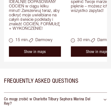
IDEALNIE DOPASOWANY 
spełnić Twoje marzenia
ODCIEŃ w ciągu kilku 
pięknie – możesz ich o
minut! Zarezerwuj teraz, aby 
wszystko zapytać!
odkryć moje uwielbiane na 
całym świecie podkłady i 
znaleźć ODCIEŃ, FORMUŁĘ 
+ WYKOŃCZENIE!
15 min.
Darmowy
30 min.
Darmo
Show in maps
Show in maps
FREQUENTLY ASKED QUESTIONS
Co mogę zrobić w Charlotte Tilbury Sephora Marina Del
Rey?