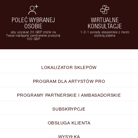
POLEĆ WYBRANEJ
WIRTUALNE
OSOBIE
KONSULTACJE
aby uzyskać 20 GBP zniżki na
1-2-1 porady eksperckie z moim
Twoje następne zamówienie powyżej
stylistą piękna
100 GBP
LOKALIZATOR SKLEPÓW
PROGRAM DLA ARTYSTÓW PRO
PROGRAMY PARTNERSKIE I AMBASADORSKIE
SUBSKRYPCJE
OBSŁUGA KLIENTA
WYSYŁKA