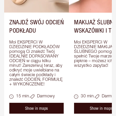
ZNAJDŹ SWÓJ ODCIEŃ
MAKIJAŻ ŚLUBNY
PODKŁADU
WSKAZÓWKI I TRI
Moi EKSPERCI W 
Moi EKSPERCI W 
DZIEDZINIE PODKŁADÓW 
DZIEDZINIE MAKIJAŻU
pomogą Ci znaleźć Twój 
ŚLUBNEGO pomogą C
IDEALNIE DOPASOWANY 
spełnić Twoje marzenia
ODCIEŃ w ciągu kilku 
pięknie – możesz ich o
minut! Zarezerwuj teraz, aby 
wszystko zapytać!
odkryć moje uwielbiane na 
całym świecie podkłady i 
znaleźć ODCIEŃ, FORMUŁĘ 
+ WYKOŃCZENIE!
15 min.
Darmowy
30 min.
Darmo
Show in maps
Show in maps