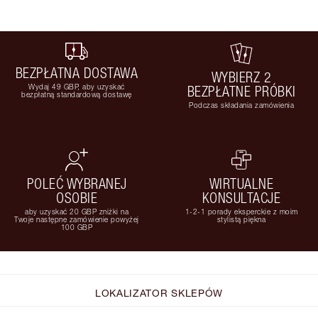
BEZPŁATNA DOSTAWA
WYBIERZ 2
Wydaj 49 GBP, aby uzyskać
BEZPŁATNE PRÓBKI
bezpłatną standardową dostawę
Podczas składania zamówienia
POLEĆ WYBRANEJ
WIRTUALNE
OSOBIE
KONSULTACJE
aby uzyskać 20 GBP zniżki na
1-2-1 porady eksperckie z moim
Twoje następne zamówienie powyżej
stylistą piękna
100 GBP
LOKALIZATOR SKLEPÓW