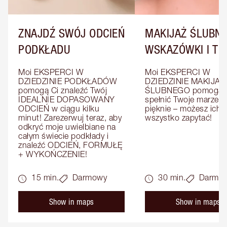
ZNAJDŹ SWÓJ ODCIEŃ
MAKIJAŻ ŚLUBNY
PODKŁADU
WSKAZÓWKI I TRI
Moi EKSPERCI W 
Moi EKSPERCI W 
DZIEDZINIE PODKŁADÓW 
DZIEDZINIE MAKIJAŻU
pomogą Ci znaleźć Twój 
ŚLUBNEGO pomogą C
IDEALNIE DOPASOWANY 
spełnić Twoje marzenia
ODCIEŃ w ciągu kilku 
pięknie – możesz ich o
minut! Zarezerwuj teraz, aby 
wszystko zapytać!
odkryć moje uwielbiane na 
całym świecie podkłady i 
znaleźć ODCIEŃ, FORMUŁĘ 
+ WYKOŃCZENIE!
15 min.
Darmowy
30 min.
Darmo
Show in maps
Show in maps