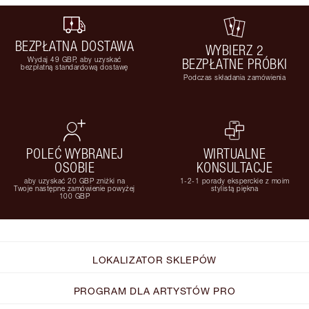
BEZPŁATNA DOSTAWA
WYBIERZ 2
Wydaj 49 GBP, aby uzyskać
BEZPŁATNE PRÓBKI
bezpłatną standardową dostawę
Podczas składania zamówienia
POLEĆ WYBRANEJ
WIRTUALNE
OSOBIE
KONSULTACJE
aby uzyskać 20 GBP zniżki na
1-2-1 porady eksperckie z moim
Twoje następne zamówienie powyżej
stylistą piękna
100 GBP
LOKALIZATOR SKLEPÓW
PROGRAM DLA ARTYSTÓW PRO