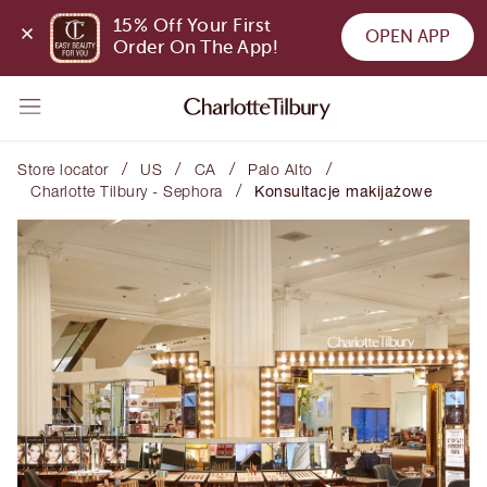
15% Off Your First 
OPEN APP
Order On The App!
/
/
/
/
Store locator
US
CA
Palo Alto
/
Charlotte Tilbury - Sephora
Konsultacje makijażowe