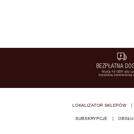
BEZPŁATNA DO
Wydaj 49 GBP, aby u
bezpłatną standardową
LOKALIZATOR SKLEPÓW
|
SUBSKRYPCJE
|
OBSŁU