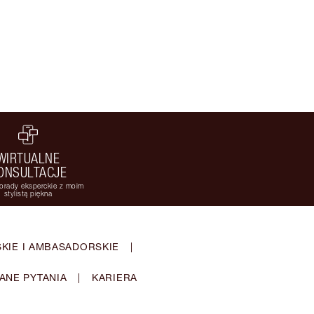
WIRTUALNE
ONSULTACJE
orady eksperckie z moim
stylistą piękna
KIE I AMBASADORSKIE
|
ANE PYTANIA
|
KARIERA