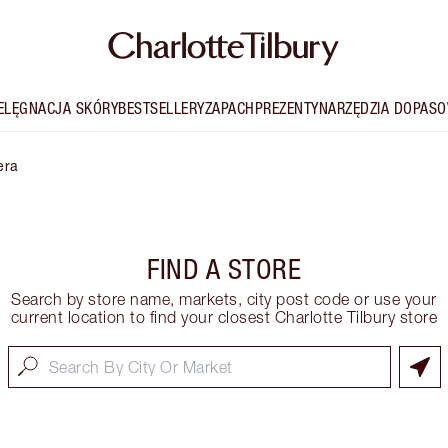
IELĘGNACJA SKÓRY
BESTSELLERY
ZAPACH
PREZENTY
NARZĘDZIA DOPASO
era
FIND A STORE
Search by store name, markets, city post code or use your
current location to find your closest Charlotte Tilbury store