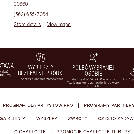
90660
(562) 655-7064
Store details
View maps
STAWA
WYBIERZ 2
POLEĆ WYBRANEJ
zyskać
BEZPŁATNE PRÓBKI
OSOBIE
K
 dostawę
Podczas składania zamówienia
aby uzyskać 20 GBP zniżki na
1-2-1 p
Twoje następne zamówienie powyżej
100 GBP
PROGRAM DLA ARTYSTÓW PRO
|
PROGRAMY PARTNERS
GA KLIENTA
|
WYSYŁKA
|
ZWROTY
|
CZĘSTO ZADAW
|
O CHARLOTTE
|
PROMOCJE CHARLOTTE TILBURY