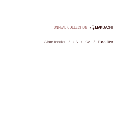
UNREAL COLLECTION
MAKIJAŻ
P
/
/
/
Store locator
US
CA
Pico Riv