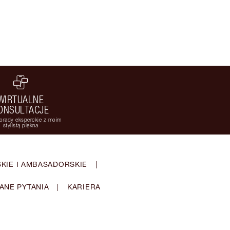
WIRTUALNE
ONSULTACJE
orady eksperckie z moim
stylistą piękna
KIE I AMBASADORSKIE
|
ANE PYTANIA
|
KARIERA