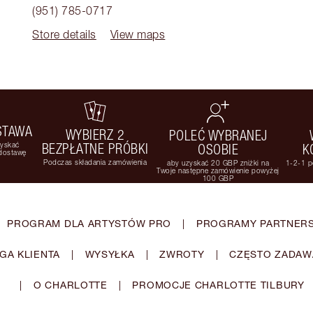
(951) 785-0717
Store details
View maps
STAWA
WYBIERZ 2
POLEĆ WYBRANEJ
zyskać
BEZPŁATNE PRÓBKI
OSOBIE
K
 dostawę
Podczas składania zamówienia
aby uzyskać 20 GBP zniżki na
1-2-1 p
Twoje następne zamówienie powyżej
100 GBP
PROGRAM DLA ARTYSTÓW PRO
|
PROGRAMY PARTNERS
GA KLIENTA
|
WYSYŁKA
|
ZWROTY
|
CZĘSTO ZADAW
|
O CHARLOTTE
|
PROMOCJE CHARLOTTE TILBURY