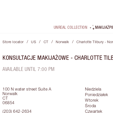
UNREAL COLLECTION
MAKIJAŻ
P
/
/
/
/
Store locator
US
CT
Norwalk
Charlotte Tilbury - N
KONSULTACJE MAKIJAŻOWE - CHARLOTTE TIL
AVAILABLE UNTIL 7:00 PM
100 N water street
Suite A
Niedziela
Norwalk
Poniedziałek
CT
Wtorek
06854
Środa
(203) 642-2634
Czwartek