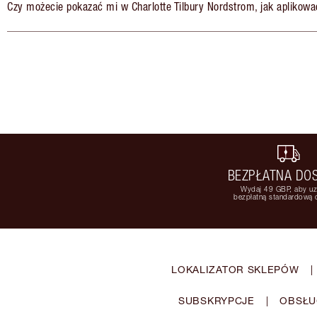
Czy możecie pokazać mi w Charlotte Tilbury Nordstrom, jak aplikowa
BEZPŁATNA DO
Wydaj 49 GBP, aby u
bezpłatną standardową
LOKALIZATOR SKLEPÓW
|
SUBSKRYPCJE
|
OBSŁU