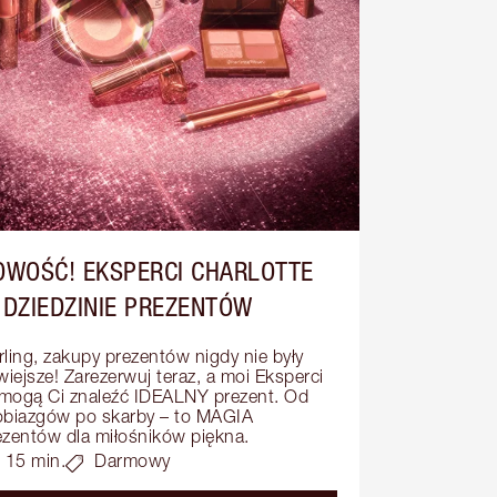
OWOŚĆ! EKSPERCI CHARLOTTE
 DZIEDZINIE PREZENTÓW
rling, zakupy prezentów nigdy nie były 
wiejsze! Zarezerwuj teraz, a moi Eksperci 
mogą Ci znaleźć IDEALNY prezent. Od 
obiazgów po skarby – to MAGIA 
ezentów dla miłośników piękna.
15 min.
Darmowy