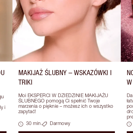
DU
MAKIJAŻ ŚLUBNY – WSKAZÓWKI I
N
TRIKI
W
Moi EKSPERCI W DZIEDZINIE MAKIJAŻU 
Da
u 
ŚLUBNEGO pomogą Ci spełnić Twoje 
łat
marzenia o pięknie – możesz ich o wszystko 
po
 i 
zapytać!
dr
pr
30 min.
Darmowy