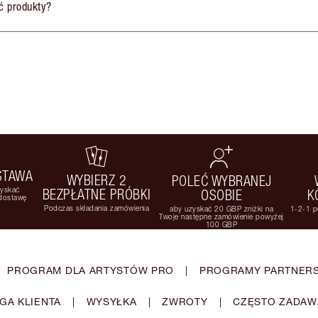
ć produkty?
STAWA
WYBIERZ 2
POLEĆ WYBRANEJ
zyskać
BEZPŁATNE PRÓBKI
OSOBIE
K
 dostawę
Podczas składania zamówienia
aby uzyskać 20 GBP zniżki na
1-2-1 p
Twoje następne zamówienie powyżej
100 GBP
PROGRAM DLA ARTYSTÓW PRO
|
PROGRAMY PARTNERS
GA KLIENTA
|
WYSYŁKA
|
ZWROTY
|
CZĘSTO ZADAW