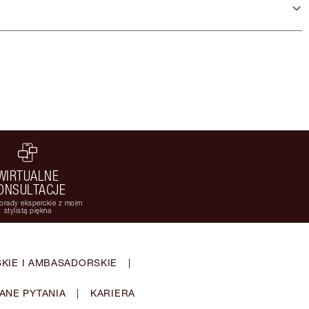
WIRTUALNE
ONSULTACJE
orady eksperckie z moim
stylistą piękna
KIE I AMBASADORSKIE
|
ANE PYTANIA
|
KARIERA