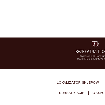
BEZPŁATNA DO
Wydaj 49 GBP, aby u
bezpłatną standardową
LOKALIZATOR SKLEPÓW
|
SUBSKRYPCJE
|
OBSŁU