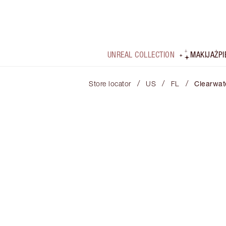
UNREAL COLLECTION
MAKIJAŻ
P
/
/
/
Store locator
US
FL
Clearwat