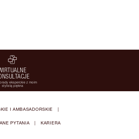
WIRTUALNE
ONSULTACJE
orady eksperckie z moim
stylistą piękna
KIE I AMBASADORSKIE
|
ANE PYTANIA
|
KARIERA