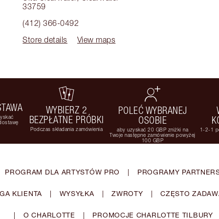
33759
(412) 366-0492
Store details
View maps
STAWA
WYBIERZ 2
POLEĆ WYBRANEJ
zyskać
BEZPŁATNE PRÓBKI
OSOBIE
K
 dostawę
Podczas składania zamówienia
aby uzyskać 20 GBP zniżki na
1-2-1 p
Twoje następne zamówienie powyżej
100 GBP
PROGRAM DLA ARTYSTÓW PRO
|
PROGRAMY PARTNERS
GA KLIENTA
|
WYSYŁKA
|
ZWROTY
|
CZĘSTO ZADAW
|
O CHARLOTTE
|
PROMOCJE CHARLOTTE TILBURY