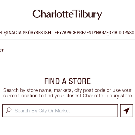
IELĘGNACJA SKÓRY
BESTSELLERY
ZAPACH
PREZENTY
NARZĘDZIA DOPASO
er
FIND A STORE
Search by store name, markets, city post code or use your
current location to find your closest Charlotte Tilbury store