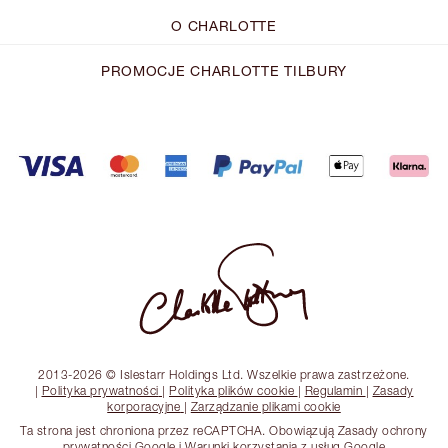
O CHARLOTTE
PROMOCJE CHARLOTTE TILBURY
2013-2026 © Islestarr Holdings Ltd. Wszelkie prawa zastrzeżone.
|
Polityka prywatności
|
Polityka plików cookie
|
Regulamin
|
Zasady
korporacyjne
|
Zarządzanie plikami cookie
Ta strona jest chroniona przez reCAPTCHA. Obowiązują Zasady ochrony
prywatności Google i Warunki korzystania z usług Google