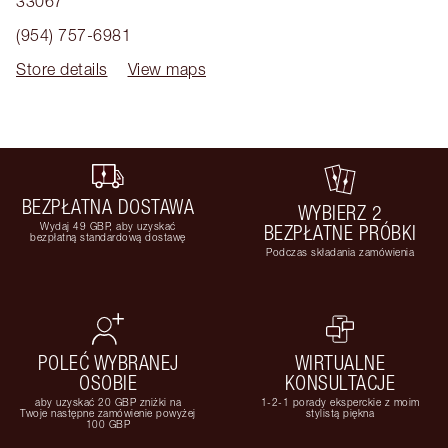
33067
(954) 757-6981
Store details
View maps
BEZPŁATNA DOSTAWA
WYBIERZ 2
Wydaj 49 GBP, aby uzyskać
BEZPŁATNE PRÓBKI
bezpłatną standardową dostawę
Podczas składania zamówienia
POLEĆ WYBRANEJ
WIRTUALNE
OSOBIE
KONSULTACJE
aby uzyskać 20 GBP zniżki na
1-2-1 porady eksperckie z moim
Twoje następne zamówienie powyżej
stylistą piękna
100 GBP