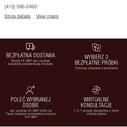
(412) 366-0492
Store details
View maps
BEZPŁATNA DOSTAWA
WYBIERZ 2
Wydaj 49 GBP, aby uzyskać
BEZPŁATNE PRÓBKI
bezpłatną standardową dostawę
Podczas składania zamówienia
POLEĆ WYBRANEJ
WIRTUALNE
OSOBIE
KONSULTACJE
aby uzyskać 20 GBP zniżki na
1-2-1 porady eksperckie z moim
Twoje następne zamówienie powyżej
stylistą piękna
100 GBP