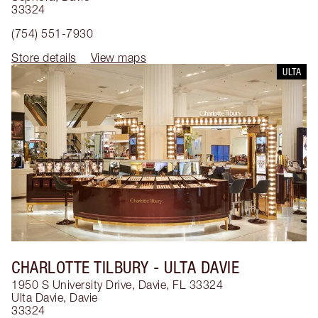
33324
(754) 551-7930
Store details
View maps
ULTA
CHARLOTTE TILBURY
- ULTA DAVIE
1950 S University Drive, Davie, FL 33324
Ulta Davie
,
Davie
33324