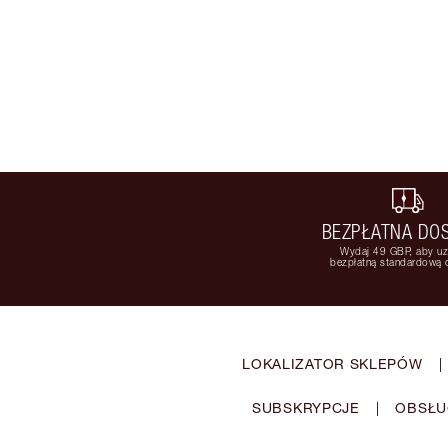
BEZPŁATNA DO
Wydaj 49 GBP, aby u
bezpłatną standardową
LOKALIZATOR SKLEPÓW
|
SUBSKRYPCJE
|
OBSŁU