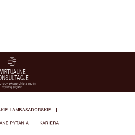
WIRTUALNE
ONSULTACJE
orady eksperckie z moim
stylistą piękna
KIE I AMBASADORSKIE
|
ANE PYTANIA
|
KARIERA