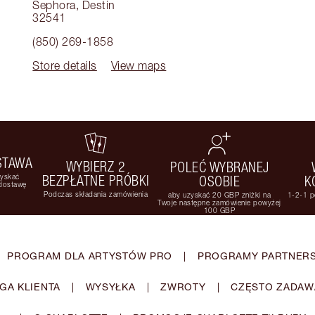
Sephora
,
Destin
32541
(850) 269-1858
Store details
View maps
STAWA
WYBIERZ 2
POLEĆ WYBRANEJ
zyskać
BEZPŁATNE PRÓBKI
OSOBIE
K
 dostawę
Podczas składania zamówienia
aby uzyskać 20 GBP zniżki na
1-2-1 p
Twoje następne zamówienie powyżej
100 GBP
PROGRAM DLA ARTYSTÓW PRO
|
PROGRAMY PARTNERS
GA KLIENTA
|
WYSYŁKA
|
ZWROTY
|
CZĘSTO ZADAW