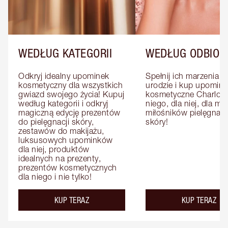
WEDŁUG KATEGORII
WEDŁUG ODBIOR
Odkryj idealny upominek 
Spełnij ich marzenia o 
kosmetyczny dla wszystkich 
urodzie i kup upominki
gwiazd swojego życia! Kupuj 
kosmetyczne Charlotte
według kategorii i odkryj 
niego, dla niej, dla mat
magiczną edycję prezentów 
miłośników pielęgnacji
do pielęgnacji skóry, 
skóry!
zestawów do makijażu, 
luksusowych upominków 
dla niej, produktów 
idealnych na prezenty, 
prezentów kosmetycznych 
dla niego i nie tylko!
KUP TERAZ
KUP TERAZ