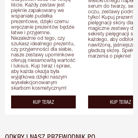
wielokrotnego napełnia
liście. Każdy zestaw jest 
serum do twarzy, seru
pięknie zapakowany we 
oczu, zestawy podróżne
wspaniałe pudełka 
tylko! Kupuj prezenty d
prezentowe, dzięki czemu 
pielęgnacji skóry dla n
wręczanie prezentów będzie 
magiczne zestawy dla ni
łatwe i przyjemne. 
sekrety pielęgnacji skó
Niezależnie od tego, czy 
każdego, aby odbloko
szukasz idealnego prezentu, 
nawilżoną, jaśniejszą i 
czy przyjemności dla siebie, 
gładszą skórę. Spełnij 
nasze zestawy upominkowe 
marzenia o pięknie!
oferują niesamowitą wartość 
i luksus. Kup teraz i spraw, 
aby każda okazja była 
wyjątkowa dzięki naszym 
wyselekcjonowanym 
skarbom kosmetycznym!
KUP TERAZ
KUP TERAZ
ODKRYJ NASZ PRZEWODNIK PO