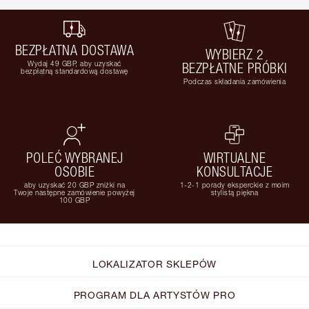
BEZPŁATNA DOSTAWA
WYBIERZ 2
Wydaj 49 GBP, aby uzyskać
BEZPŁATNE PRÓBKI
bezpłatną standardową dostawę
Podczas składania zamówienia
POLEĆ WYBRANEJ
WIRTUALNE
OSOBIE
KONSULTACJE
aby uzyskać 20 GBP zniżki na
1-2-1 porady eksperckie z moim
Twoje następne zamówienie powyżej
stylistą piękna
100 GBP
LOKALIZATOR SKLEPÓW
PROGRAM DLA ARTYSTÓW PRO