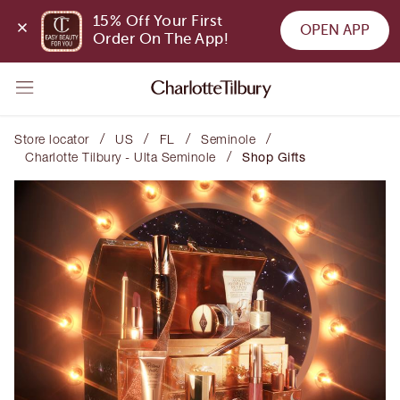
15% Off Your First 
OPEN APP
Order On The App!
/
/
/
/
Store locator
US
FL
Seminole
/
Charlotte Tilbury - Ulta Seminole
Shop Gifts