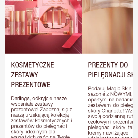
KOSMETYCZNE
PREZENTY DO
ZESTAWY
PIELĘGNACJI SK
PREZENTOWE
Podaruj Magic Skin w 
sezonie z NOWYMI, 
Darlings, odkryjcie nasze 
opartymi na badaniach
wspaniałe zestawy 
zestawami do pielęgnac
prezentowe! Zapoznaj się z 
skóry Charlotte! Wzbo
naszą urzekającą kolekcją 
swoją codzienną rutyn
zestawów kosmetycznych i 
czołowymi prezentami 
prezentów do pielęgnacji 
pielęgnacji skóry, takim
skóry, idealnych dla 
kremy nawilżające 
wszystkich osób na Twojej 