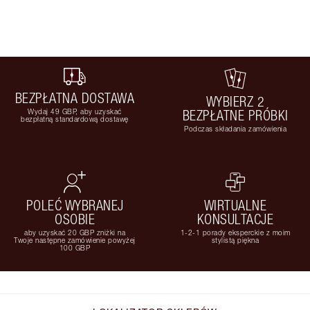
BEZPŁATNA DOSTAWA
WYBIERZ 2
Wydaj 49 GBP, aby uzyskać
BEZPŁATNE PRÓBKI
bezpłatną standardową dostawę
Podczas składania zamówienia
POLEĆ WYBRANEJ
WIRTUALNE
OSOBIE
KONSULTACJE
aby uzyskać 20 GBP zniżki na
1-2-1 porady eksperckie z moim
Twoje następne zamówienie powyżej
stylistą piękna
100 GBP