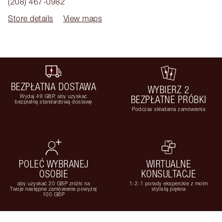
(208) 467-0982
Store details
View maps
BEZPŁATNA DOSTAWA
WYBIERZ 2
Wydaj 49 GBP, aby uzyskać
BEZPŁATNE PRÓBKI
bezpłatną standardową dostawę
Podczas składania zamówienia
POLEĆ WYBRANEJ
WIRTUALNE
OSOBIE
KONSULTACJE
aby uzyskać 20 GBP zniżki na
1-2-1 porady eksperckie z moim
Twoje następne zamówienie powyżej
stylistą piękna
100 GBP