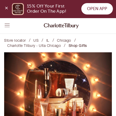
15% Off Your First 
OPEN APP
Order On The App!
/
/
/
/
Store locator
US
IL
Chicago
/
Charlotte Tilbury - Ulta Chicago
Shop Gifts