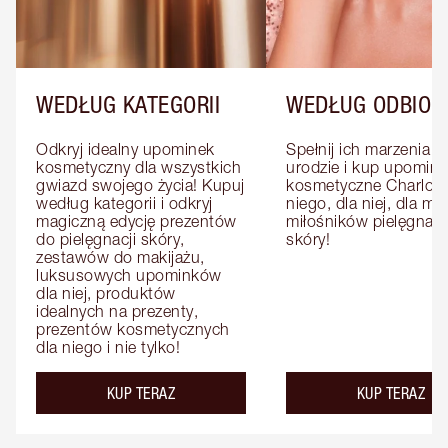
WEDŁUG KATEGORII
WEDŁUG ODBIOR
Odkryj idealny upominek 
Spełnij ich marzenia o 
kosmetyczny dla wszystkich 
urodzie i kup upominki
gwiazd swojego życia! Kupuj 
kosmetyczne Charlotte
według kategorii i odkryj 
niego, dla niej, dla mat
magiczną edycję prezentów 
miłośników pielęgnacji
do pielęgnacji skóry, 
skóry!
zestawów do makijażu, 
luksusowych upominków 
dla niej, produktów 
idealnych na prezenty, 
prezentów kosmetycznych 
dla niego i nie tylko!
KUP TERAZ
KUP TERAZ