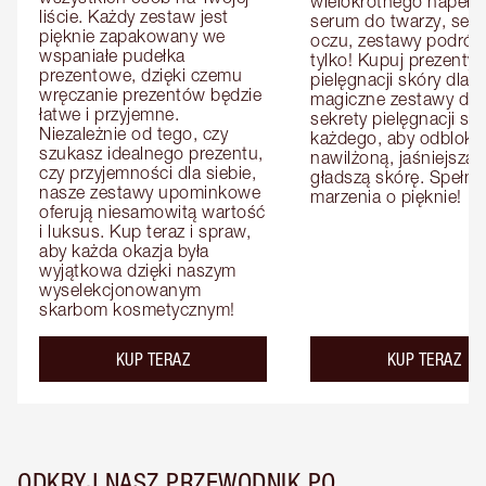
wielokrotnego napełnia
liście. Każdy zestaw jest 
serum do twarzy, seru
pięknie zapakowany we 
oczu, zestawy podróżne
wspaniałe pudełka 
tylko! Kupuj prezenty d
prezentowe, dzięki czemu 
pielęgnacji skóry dla n
wręczanie prezentów będzie 
magiczne zestawy dla ni
łatwe i przyjemne. 
sekrety pielęgnacji skó
Niezależnie od tego, czy 
każdego, aby odbloko
szukasz idealnego prezentu, 
nawilżoną, jaśniejszą i 
czy przyjemności dla siebie, 
gładszą skórę. Spełnij 
nasze zestawy upominkowe 
marzenia o pięknie!
oferują niesamowitą wartość 
i luksus. Kup teraz i spraw, 
aby każda okazja była 
wyjątkowa dzięki naszym 
wyselekcjonowanym 
skarbom kosmetycznym!
KUP TERAZ
KUP TERAZ
ODKRYJ NASZ PRZEWODNIK PO