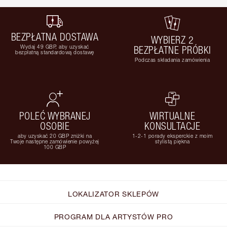
BEZPŁATNA DOSTAWA
WYBIERZ 2
Wydaj 49 GBP, aby uzyskać
BEZPŁATNE PRÓBKI
bezpłatną standardową dostawę
Podczas składania zamówienia
POLEĆ WYBRANEJ
WIRTUALNE
OSOBIE
KONSULTACJE
aby uzyskać 20 GBP zniżki na
1-2-1 porady eksperckie z moim
Twoje następne zamówienie powyżej
stylistą piękna
100 GBP
LOKALIZATOR SKLEPÓW
PROGRAM DLA ARTYSTÓW PRO