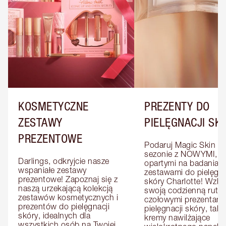
KOSMETYCZNE
PREZENTY DO
ZESTAWY
PIELĘGNACJI SK
PREZENTOWE
Podaruj Magic Skin w 
sezonie z NOWYMI, 
Darlings, odkryjcie nasze 
opartymi na badaniach
wspaniałe zestawy 
zestawami do pielęgnac
prezentowe! Zapoznaj się z 
skóry Charlotte! Wzbo
naszą urzekającą kolekcją 
swoją codzienną rutyn
zestawów kosmetycznych i 
czołowymi prezentami 
prezentów do pielęgnacji 
pielęgnacji skóry, takim
skóry, idealnych dla 
kremy nawilżające 
wszystkich osób na Twojej 