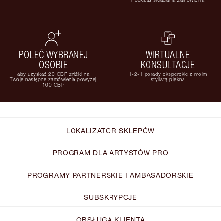
POLEĆ WYBRANEJ
WIRTUALNE
OSOBIE
KONSULTACJE
aby uzyskać 20 GBP zniżki na
1-2-1 porady eksperckie z moim
Twoje następne zamówienie powyżej
stylistą piękna
100 GBP
LOKALIZATOR SKLEPÓW
PROGRAM DLA ARTYSTÓW PRO
PROGRAMY PARTNERSKIE I AMBASADORSKIE
SUBSKRYPCJE
OBSŁUGA KLIENTA