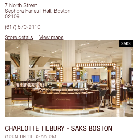
7 North Street
Sephora Faneuil Hall
,
Boston
02109
(617) 570-9110
Store details
View maps
SAKS
CHARLOTTE TILBURY
- SAKS BOSTON
OPEN UNTIL 8:00 PM