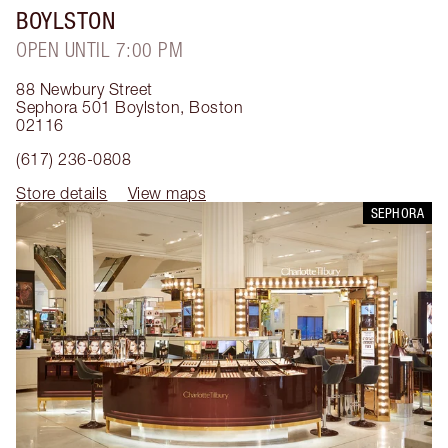
BOYLSTON
OPEN UNTIL 7:00 PM
88 Newbury Street
Sephora 501 Boylston
,
Boston
02116
(617) 236-0808
Store details
View maps
SEPHORA