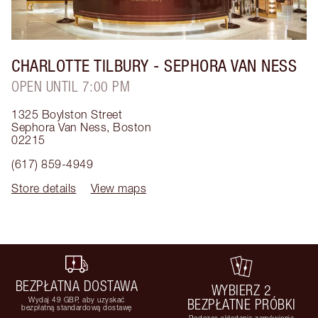
CHARLOTTE TILBURY
- SEPHORA VAN NESS
OPEN UNTIL 7:00 PM
1325 Boylston Street
Sephora Van Ness
,
Boston
02215
(617) 859-4949
Store details
View maps
BEZPŁATNA DOSTAWA
WYBIERZ 2
Wydaj 49 GBP, aby uzyskać
BEZPŁATNE PRÓBKI
bezpłatną standardową dostawę
Podczas składania zamówienia