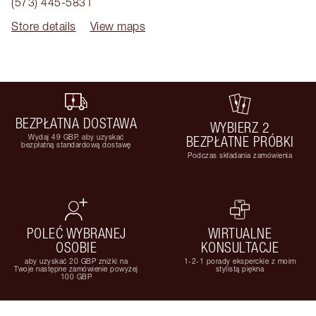
(573) 445-5831
Store details
View maps
BEZPŁATNA DOSTAWA
WYBIERZ 2
Wydaj 49 GBP, aby uzyskać
BEZPŁATNE PRÓBKI
bezpłatną standardową dostawę
Podczas składania zamówienia
POLEĆ WYBRANEJ
WIRTUALNE
OSOBIE
KONSULTACJE
aby uzyskać 20 GBP zniżki na
1-2-1 porady eksperckie z moim
Twoje następne zamówienie powyżej
stylistą piękna
100 GBP