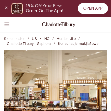
15% Off Your First 
OPEN APP
Order On The App!
/
/
/
/
Store locator
US
NC
Huntersville
/
Charlotte Tilbury - Sephora
Konsultacje makijażowe