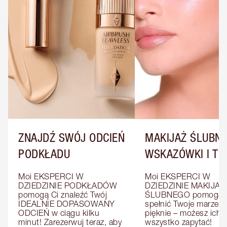
ZNAJDŹ SWÓJ ODCIEŃ
MAKIJAŻ ŚLUBNY
PODKŁADU
WSKAZÓWKI I TRI
Moi EKSPERCI W 
Moi EKSPERCI W 
DZIEDZINIE PODKŁADÓW 
DZIEDZINIE MAKIJAŻU
pomogą Ci znaleźć Twój 
ŚLUBNEGO pomogą C
IDEALNIE DOPASOWANY 
spełnić Twoje marzenia
ODCIEŃ w ciągu kilku 
pięknie – możesz ich o
minut! Zarezerwuj teraz, aby 
wszystko zapytać!