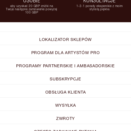
OSOBIE
KONSULTACJE
aby uzyskać 20 GBP zniżki na
1-2-1 porady eksperckie z moim
Twoje następne zamówienie powyżej
stylistą piękna
100 GBP
LOKALIZATOR SKLEPÓW
PROGRAM DLA ARTYSTÓW PRO
PROGRAMY PARTNERSKIE I AMBASADORSKIE
SUBSKRYPCJE
OBSŁUGA KLIENTA
WYSYŁKA
ZWROTY