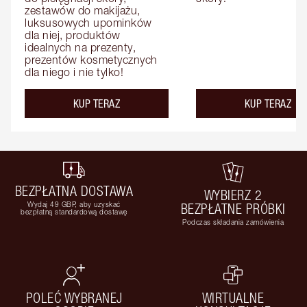
zestawów do makijażu, 
luksusowych upominków 
dla niej, produktów 
idealnych na prezenty, 
prezentów kosmetycznych 
dla niego i nie tylko!
KUP TERAZ
KUP TERAZ
BEZPŁATNA DOSTAWA
WYBIERZ 2
Wydaj 49 GBP, aby uzyskać
BEZPŁATNE PRÓBKI
bezpłatną standardową dostawę
Podczas składania zamówienia
POLEĆ WYBRANEJ
WIRTUALNE