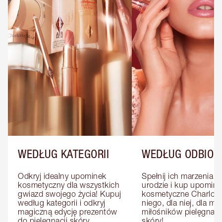
WEDŁUG KATEGORII
WEDŁUG ODBIOR
Odkryj idealny upominek 
Spełnij ich marzenia o 
kosmetyczny dla wszystkich 
urodzie i kup upominki
gwiazd swojego życia! Kupuj 
kosmetyczne Charlotte
według kategorii i odkryj 
niego, dla niej, dla mat
magiczną edycję prezentów 
miłośników pielęgnacji
do pielęgnacji skóry, 
skóry!