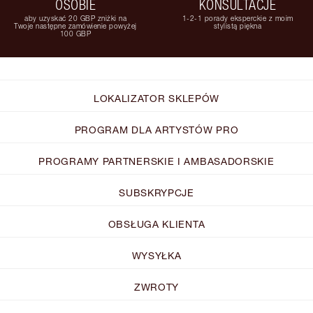
OSOBIE
KONSULTACJE
aby uzyskać 20 GBP zniżki na
1-2-1 porady eksperckie z moim
Twoje następne zamówienie powyżej
stylistą piękna
100 GBP
LOKALIZATOR SKLEPÓW
PROGRAM DLA ARTYSTÓW PRO
PROGRAMY PARTNERSKIE I AMBASADORSKIE
SUBSKRYPCJE
OBSŁUGA KLIENTA
WYSYŁKA
ZWROTY