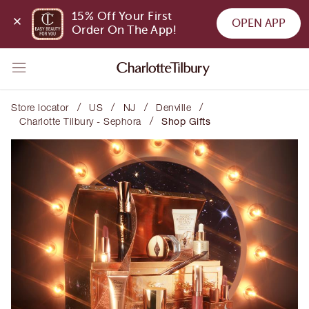
15% Off Your First 
OPEN APP
Order On The App!
/
/
/
/
Store locator
US
NJ
Denville
/
Charlotte Tilbury - Sephora
Shop Gifts