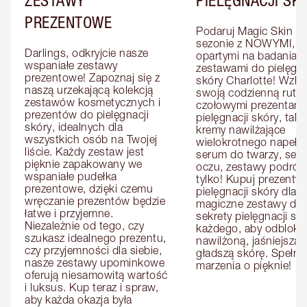
PREZENTOWE
Podaruj Magic Skin w 
sezonie z NOWYMI, 
Darlings, odkryjcie nasze 
opartymi na badaniach
wspaniałe zestawy 
zestawami do pielęgnac
prezentowe! Zapoznaj się z 
skóry Charlotte! Wzbo
naszą urzekającą kolekcją 
swoją codzienną rutyn
zestawów kosmetycznych i 
czołowymi prezentami 
prezentów do pielęgnacji 
pielęgnacji skóry, takim
skóry, idealnych dla 
kremy nawilżające 
wszystkich osób na Twojej 
wielokrotnego napełnia
liście. Każdy zestaw jest 
serum do twarzy, seru
pięknie zapakowany we 
oczu, zestawy podróżne
wspaniałe pudełka 
tylko! Kupuj prezenty d
prezentowe, dzięki czemu 
pielęgnacji skóry dla n
wręczanie prezentów będzie 
magiczne zestawy dla ni
łatwe i przyjemne. 
sekrety pielęgnacji skó
Niezależnie od tego, czy 
każdego, aby odbloko
szukasz idealnego prezentu, 
nawilżoną, jaśniejszą i 
czy przyjemności dla siebie, 
gładszą skórę. Spełnij 
nasze zestawy upominkowe 
marzenia o pięknie!
oferują niesamowitą wartość 
i luksus. Kup teraz i spraw, 
aby każda okazja była 