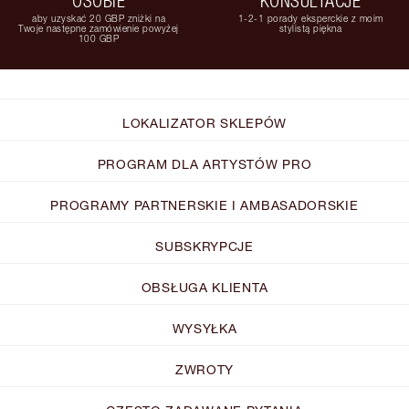
OSOBIE
KONSULTACJE
aby uzyskać 20 GBP zniżki na
1-2-1 porady eksperckie z moim
Twoje następne zamówienie powyżej
stylistą piękna
100 GBP
LOKALIZATOR SKLEPÓW
PROGRAM DLA ARTYSTÓW PRO
PROGRAMY PARTNERSKIE I AMBASADORSKIE
SUBSKRYPCJE
OBSŁUGA KLIENTA
WYSYŁKA
ZWROTY