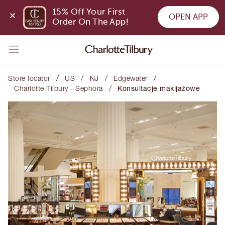
15% Off Your First 
OPEN APP
Order On The App!
/
/
/
/
Store locator
US
NJ
Edgewater
/
Charlotte Tilbury - Sephora
Konsultacje makijażowe