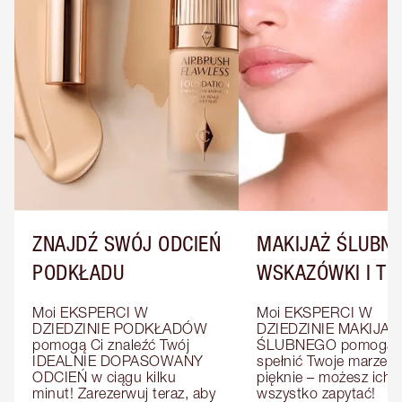
ZNAJDŹ SWÓJ ODCIEŃ
MAKIJAŻ ŚLUBNY
PODKŁADU
WSKAZÓWKI I TRI
Moi EKSPERCI W 
Moi EKSPERCI W 
DZIEDZINIE PODKŁADÓW 
DZIEDZINIE MAKIJAŻU
pomogą Ci znaleźć Twój 
ŚLUBNEGO pomogą C
IDEALNIE DOPASOWANY 
spełnić Twoje marzenia
ODCIEŃ w ciągu kilku 
pięknie – możesz ich o
minut! Zarezerwuj teraz, aby 
wszystko zapytać!