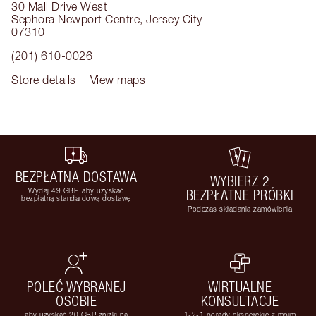
30 Mall Drive West
Sephora Newport Centre
,
Jersey City
07310
(201) 610-0026
Store details
View maps
BEZPŁATNA DOSTAWA
WYBIERZ 2
Wydaj 49 GBP, aby uzyskać
BEZPŁATNE PRÓBKI
bezpłatną standardową dostawę
Podczas składania zamówienia
POLEĆ WYBRANEJ
WIRTUALNE
OSOBIE
KONSULTACJE
aby uzyskać 20 GBP zniżki na
1-2-1 porady eksperckie z moim