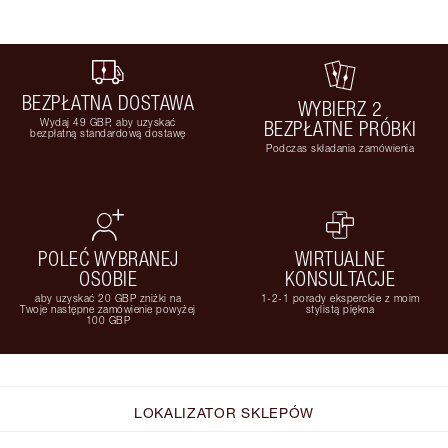
BEZPŁATNA DOSTAWA
WYBIERZ 2
Wydaj 49 GBP, aby uzyskać
BEZPŁATNE PRÓBKI
bezpłatną standardową dostawę
Podczas składania zamówienia
POLEĆ WYBRANEJ
WIRTUALNE
OSOBIE
KONSULTACJE
aby uzyskać 20 GBP zniżki na
1-2-1 porady eksperckie z moim
Twoje następne zamówienie powyżej
stylistą piękna
100 GBP
LOKALIZATOR SKLEPÓW