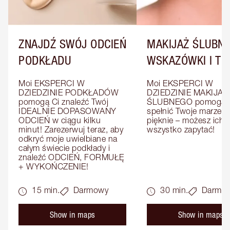
ZNAJDŹ SWÓJ ODCIEŃ
MAKIJAŻ ŚLUBNY
PODKŁADU
WSKAZÓWKI I TRI
Moi EKSPERCI W 
Moi EKSPERCI W 
DZIEDZINIE PODKŁADÓW 
DZIEDZINIE MAKIJAŻU
pomogą Ci znaleźć Twój 
ŚLUBNEGO pomogą C
IDEALNIE DOPASOWANY 
spełnić Twoje marzenia
ODCIEŃ w ciągu kilku 
pięknie – możesz ich o
minut! Zarezerwuj teraz, aby 
wszystko zapytać!
odkryć moje uwielbiane na 
całym świecie podkłady i 
znaleźć ODCIEŃ, FORMUŁĘ 
+ WYKOŃCZENIE!
15 min.
Darmowy
30 min.
Darmo
Show in maps
Show in maps