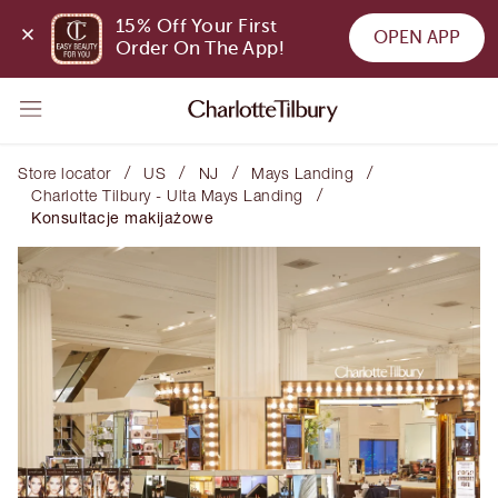
15% Off Your First 
OPEN APP
Order On The App!
/
/
/
/
Store locator
US
NJ
Mays Landing
/
Charlotte Tilbury - Ulta Mays Landing
Konsultacje makijażowe