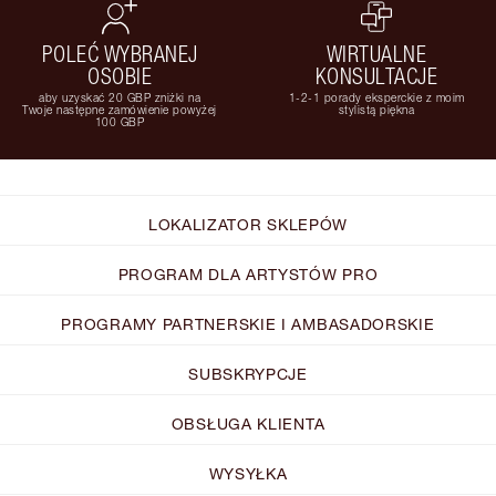
POLEĆ WYBRANEJ
WIRTUALNE
OSOBIE
KONSULTACJE
aby uzyskać 20 GBP zniżki na
1-2-1 porady eksperckie z moim
Twoje następne zamówienie powyżej
stylistą piękna
100 GBP
LOKALIZATOR SKLEPÓW
PROGRAM DLA ARTYSTÓW PRO
PROGRAMY PARTNERSKIE I AMBASADORSKIE
SUBSKRYPCJE
OBSŁUGA KLIENTA
WYSYŁKA