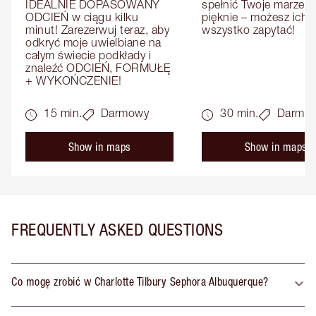
IDEALNIE DOPASOWANY 
spełnić Twoje marzenia
ODCIEŃ w ciągu kilku 
pięknie – możesz ich o
minut! Zarezerwuj teraz, aby 
wszystko zapytać!
odkryć moje uwielbiane na 
całym świecie podkłady i 
znaleźć ODCIEŃ, FORMUŁĘ 
+ WYKOŃCZENIE!
15 min.
Darmowy
30 min.
Darmo
Show in maps
Show in maps
FREQUENTLY ASKED QUESTIONS
Co mogę zrobić w Charlotte Tilbury Sephora Albuquerque?