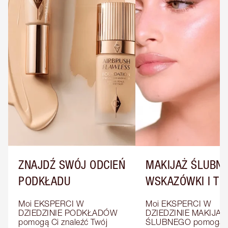
ZNAJDŹ SWÓJ ODCIEŃ
MAKIJAŻ ŚLUBNY
PODKŁADU
WSKAZÓWKI I TRI
Moi EKSPERCI W 
Moi EKSPERCI W 
DZIEDZINIE PODKŁADÓW 
DZIEDZINIE MAKIJAŻU
pomogą Ci znaleźć Twój 
ŚLUBNEGO pomogą C