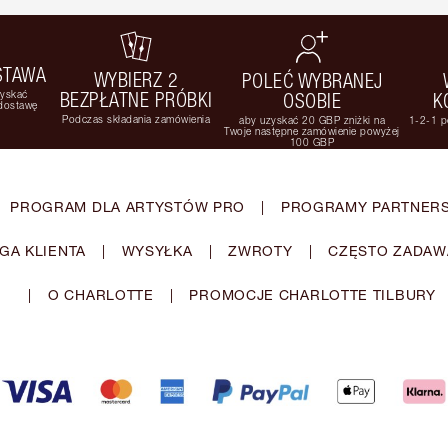
STAWA
WYBIERZ 2
POLEĆ WYBRANEJ
zyskać
BEZPŁATNE PRÓBKI
OSOBIE
K
 dostawę
Podczas składania zamówienia
aby uzyskać 20 GBP zniżki na
1-2-1 p
Twoje następne zamówienie powyżej
100 GBP
PROGRAM DLA ARTYSTÓW PRO
|
PROGRAMY PARTNERS
GA KLIENTA
|
WYSYŁKA
|
ZWROTY
|
CZĘSTO ZADAW
|
O CHARLOTTE
|
PROMOCJE CHARLOTTE TILBURY