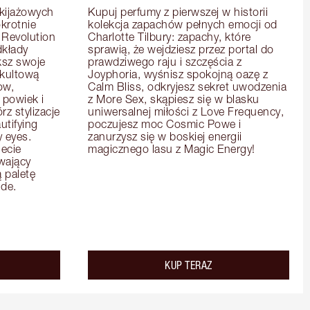
ijażowych 
Kupuj perfumy z pierwszej w historii 
krotnie 
kolekcja zapachów pełnych emocji od 
Revolution 
Charlotte Tilbury: zapachy, które 
kłady 
sprawią, że wejdziesz przez portal do 
sz swoje 
prawdziwego raju i szczęścia z 
 kultową 
Joyphoria, wyśnisz spokojną oazę z 
w, 
Calm Bliss, odkryjesz sekret uwodzenia 
powiek i 
z More Sex, skąpiesz się w blasku 
 stylizacje 
uniwersalnej miłości z Love Frequency, 
tifying 
poczujesz moc Cosmic Powe i 
eyes. 
zanurzysz się w boskiej energii 
ecie 
magicznego lasu z Magic Energy!
wający 
paletę 
de.
KUP TERAZ