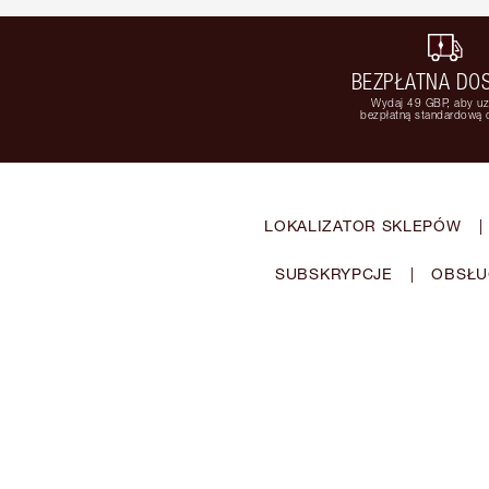
BEZPŁATNA DO
Wydaj 49 GBP, aby u
bezpłatną standardową
LOKALIZATOR SKLEPÓW
|
SUBSKRYPCJE
|
OBSŁU