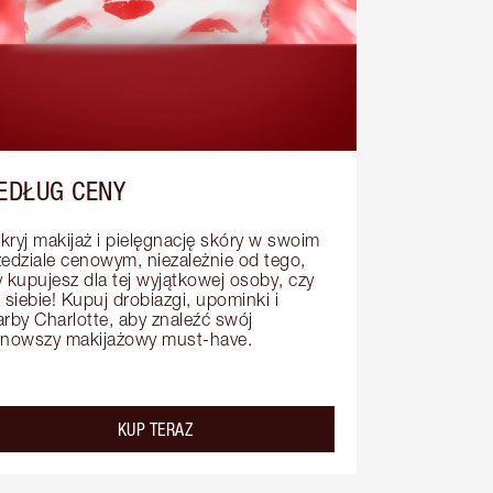
EDŁUG CENY
kryj makijaż i pielęgnację skóry w swoim 
zedziale cenowym, niezależnie od tego, 
 kupujesz dla tej wyjątkowej osoby, czy 
 siebie! Kupuj drobiazgi, upominki i 
arby Charlotte, aby znaleźć swój 
jnowszy makijażowy must-have.
KUP TERAZ