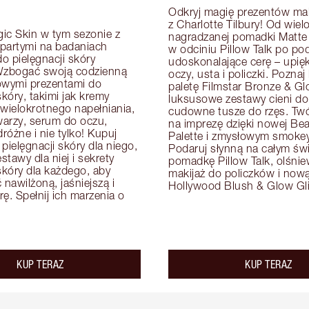
Odkryj magię prezentów mak
z Charlotte Tilbury! Od wielo
ic Skin w tym sezonie z 
nagradzanej pomadki Matte 
artymi na badaniach 
w odciniu Pillow Talk po pod
o pielęgnacji skóry 
udoskonalające cerę – upięk
Wzbogać swoją codzienną 
oczy, usta i policzki. Poznaj
owymi prezentami do 
paletę Filmstar Bronze & Glo
skóry, takimi jak kremy 
luksusowe zestawy cieni do 
wielokrotnego napełniania, 
cudowne tusze do rzęs. Twórz
arzy, serum do oczu, 
na imprezę dzięki nowej Beau
óżne i nie tylko! Kupuj 
Palette i zmysłowym smokey 
pielęgnacji skóry dla niego, 
Podaruj słynną na całym świ
tawy dla niej i sekrety 
pomadkę Pillow Talk, olśnie
skóry dla każdego, aby 
makijaż do policzków i nową 
awilżoną, jaśniejszą i 
Hollywood Blush & Glow Gli
ę. Spełnij ich marzenia o 
KUP TERAZ
KUP TERAZ