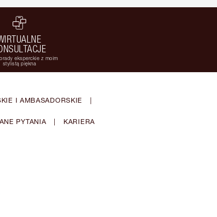
WIRTUALNE
ONSULTACJE
orady eksperckie z moim
stylistą piękna
KIE I AMBASADORSKIE
|
ANE PYTANIA
|
KARIERA