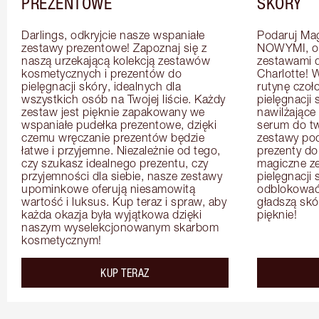
PREZENTOWE
SKÓRY
Darlings, odkryjcie nasze wspaniałe 
Podaruj Mag
zestawy prezentowe! Zapoznaj się z 
NOWYMI, op
naszą urzekającą kolekcją zestawów 
zestawami d
kosmetycznych i prezentów do 
Charlotte! 
pielęgnacji skóry, idealnych dla 
rutynę czoł
wszystkich osób na Twojej liście. Każdy 
pielęgnacji 
zestaw jest pięknie zapakowany we 
nawilżające 
wspaniałe pudełka prezentowe, dzięki 
serum do tw
czemu wręczanie prezentów będzie 
zestawy podr
łatwe i przyjemne. Niezależnie od tego, 
prezenty do 
czy szukasz idealnego prezentu, czy 
magiczne zes
przyjemności dla siebie, nasze zestawy 
pielęgnacji 
upominkowe oferują niesamowitą 
odblokować n
wartość i luksus. Kup teraz i spraw, aby 
gładszą skór
każda okazja była wyjątkowa dzięki 
pięknie!
naszym wyselekcjonowanym skarbom 
kosmetycznym!
KUP TERAZ