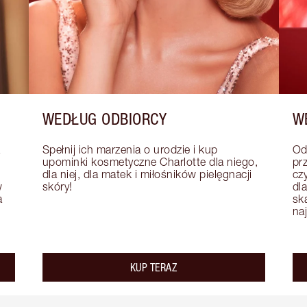
WEDŁUG ODBIORCY
W
Spełnij ich marzenia o urodzie i kup 
Od
upominki kosmetyczne Charlotte dla niego, 
pr
dla niej, dla matek i miłośników pielęgnacji 
czy
 
skóry!
dla
 
sk
na
KUP TERAZ