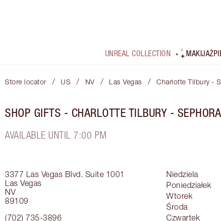
UNREAL COLLECTION
MAKIJAŻ
P
/
/
/
/
Store locator
US
NV
Las Vegas
Charlotte Tilbury -
SHOP GIFTS - CHARLOTTE TILBURY - SEPHORA
AVAILABLE UNTIL 7:00 PM
3377 Las Vegas Blvd.
Suite 1001
Niedziela
Las Vegas
Poniedziałek
NV
Wtorek
89109
Środa
(702) 735-3896
Czwartek