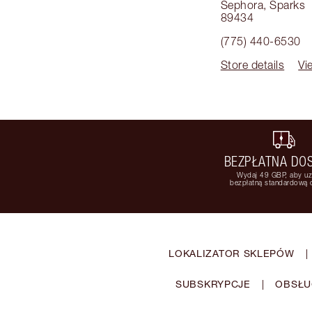
Sephora
,
Sparks
89434
(775) 440-6530
Store details
Vi
BEZPŁATNA DO
Wydaj 49 GBP, aby u
bezpłatną standardową
LOKALIZATOR SKLEPÓW
|
SUBSKRYPCJE
|
OBSŁU