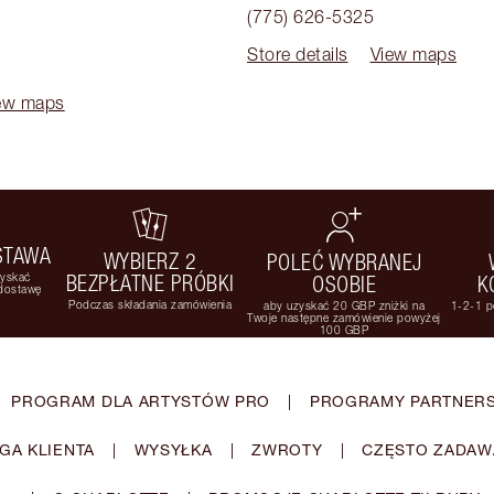
(775) 626-5325
Store details
View maps
ew maps
STAWA
WYBIERZ 2
POLEĆ WYBRANEJ
zyskać
BEZPŁATNE PRÓBKI
OSOBIE
K
 dostawę
Podczas składania zamówienia
aby uzyskać 20 GBP zniżki na
1-2-1 p
Twoje następne zamówienie powyżej
100 GBP
PROGRAM DLA ARTYSTÓW PRO
|
PROGRAMY PARTNERS
GA KLIENTA
|
WYSYŁKA
|
ZWROTY
|
CZĘSTO ZADAW