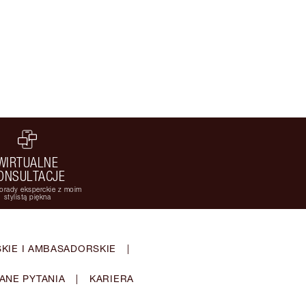
WIRTUALNE
ONSULTACJE
orady eksperckie z moim
stylistą piękna
KIE I AMBASADORSKIE
|
ANE PYTANIA
|
KARIERA