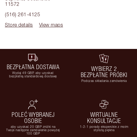
11572
(516) 261-4125
Store details
View maps
BEZPŁATNA DOSTAWA
WYBIERZ 2
Wydaj 49 GBP, aby uzyskać
BEZPŁATNE PRÓBKI
bezpłatną standardową dostawę
Podczas składania zamówienia
POLEĆ WYBRANEJ
WIRTUALNE
OSOBIE
KONSULTACJE
aby uzyskać 20 GBP zniżki na
1-2-1 porady eksperckie z moim
Twoje następne zamówienie powyżej
stylistą piękna
100 GBP