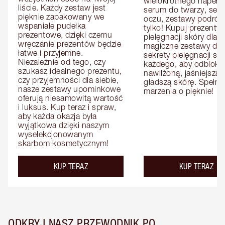
wielokrotnego napełnia
liście. Każdy zestaw jest 
serum do twarzy, seru
pięknie zapakowany we 
oczu, zestawy podróżne
wspaniałe pudełka 
tylko! Kupuj prezenty d
prezentowe, dzięki czemu 
pielęgnacji skóry dla n
wręczanie prezentów będzie 
magiczne zestawy dla ni
łatwe i przyjemne. 
sekrety pielęgnacji skó
Niezależnie od tego, czy 
każdego, aby odbloko
szukasz idealnego prezentu, 
nawilżoną, jaśniejszą i 
czy przyjemności dla siebie, 
gładszą skórę. Spełnij 
nasze zestawy upominkowe 
marzenia o pięknie!
oferują niesamowitą wartość 
i luksus. Kup teraz i spraw, 
aby każda okazja była 
wyjątkowa dzięki naszym 
wyselekcjonowanym 
skarbom kosmetycznym!
KUP TERAZ
KUP TERAZ
ODKRYJ NASZ PRZEWODNIK PO