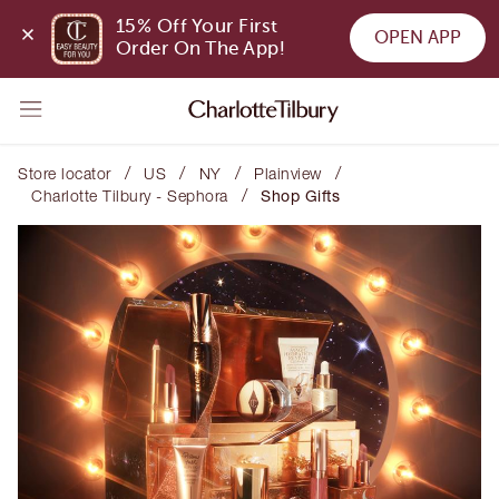
15% Off Your First 
OPEN APP
Order On The App!
/
/
/
/
Store locator
US
NY
Plainview
/
Charlotte Tilbury - Sephora
Shop Gifts