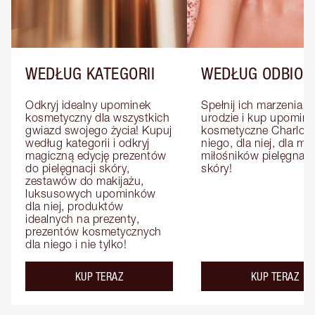
WEDŁUG KATEGORII
WEDŁUG ODBIOR
Odkryj idealny upominek 
Spełnij ich marzenia o 
kosmetyczny dla wszystkich 
urodzie i kup upominki
gwiazd swojego życia! Kupuj 
kosmetyczne Charlotte
według kategorii i odkryj 
niego, dla niej, dla mat
magiczną edycję prezentów 
miłośników pielęgnacji
do pielęgnacji skóry, 
skóry!
zestawów do makijażu, 
luksusowych upominków 
dla niej, produktów 
idealnych na prezenty, 
prezentów kosmetycznych 
dla niego i nie tylko!
KUP TERAZ
KUP TERAZ