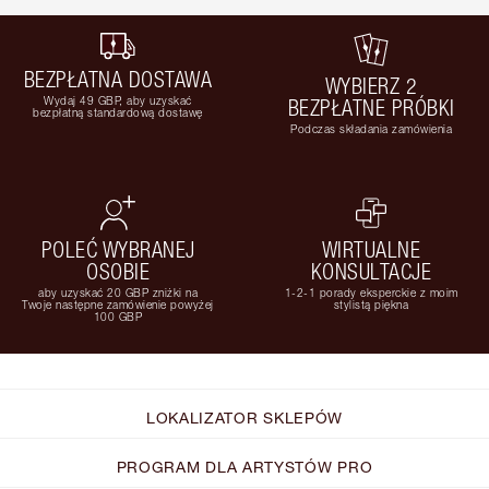
BEZPŁATNA DOSTAWA
WYBIERZ 2
Wydaj 49 GBP, aby uzyskać
BEZPŁATNE PRÓBKI
bezpłatną standardową dostawę
Podczas składania zamówienia
POLEĆ WYBRANEJ
WIRTUALNE
OSOBIE
KONSULTACJE
aby uzyskać 20 GBP zniżki na
1-2-1 porady eksperckie z moim
Twoje następne zamówienie powyżej
stylistą piękna
100 GBP
LOKALIZATOR SKLEPÓW
PROGRAM DLA ARTYSTÓW PRO