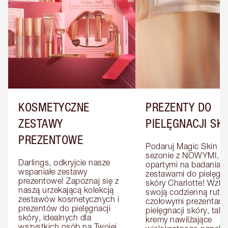
KOSMETYCZNE
PREZENTY DO
ZESTAWY
PIELĘGNACJI SK
PREZENTOWE
Podaruj Magic Skin w 
sezonie z NOWYMI, 
Darlings, odkryjcie nasze 
opartymi na badaniach
wspaniałe zestawy 
zestawami do pielęgnac
prezentowe! Zapoznaj się z 
skóry Charlotte! Wzbo
naszą urzekającą kolekcją 
swoją codzienną rutyn
zestawów kosmetycznych i 
czołowymi prezentami 
prezentów do pielęgnacji 
pielęgnacji skóry, takim
skóry, idealnych dla 
kremy nawilżające 
wszystkich osób na Twojej 