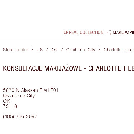
UNREAL COLLECTION
MAKIJAŻ
P
/
/
/
/
Store locator
US
OK
Oklahoma City
Charlotte Tilbu
KONSULTACJE MAKIJAŻOWE - CHARLOTTE TILB
5820 N Classen Blvd
E01
Oklahoma City
OK
73118
(405) 266-2997