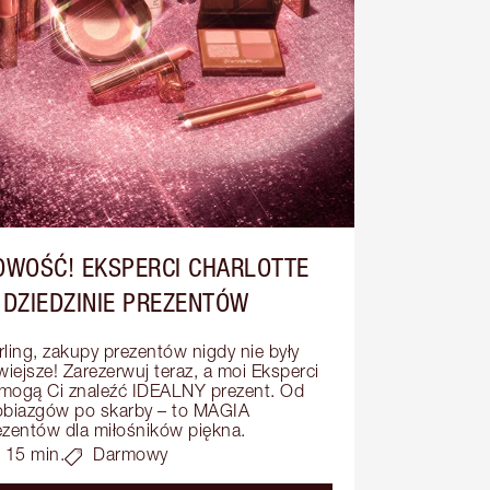
OWOŚĆ! EKSPERCI CHARLOTTE
 DZIEDZINIE PREZENTÓW
rling, zakupy prezentów nigdy nie były 
wiejsze! Zarezerwuj teraz, a moi Eksperci 
mogą Ci znaleźć IDEALNY prezent. Od 
obiazgów po skarby – to MAGIA 
ezentów dla miłośników piękna.
15 min.
Darmowy