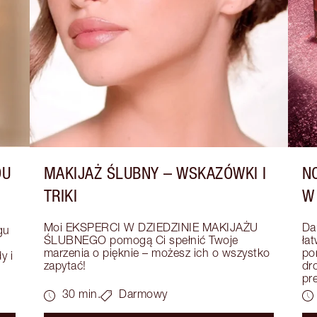
DU
MAKIJAŻ ŚLUBNY – WSKAZÓWKI I
N
TRIKI
W
Moi EKSPERCI W DZIEDZINIE MAKIJAŻU 
Da
u 
ŚLUBNEGO pomogą Ci spełnić Twoje 
łat
marzenia o pięknie – możesz ich o wszystko 
po
 i 
zapytać!
dr
pr
30 min.
Darmowy