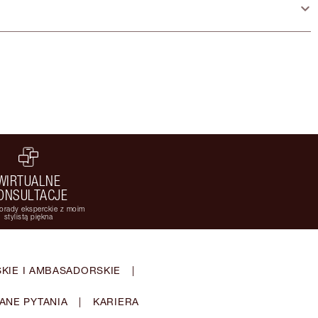
WIRTUALNE
ONSULTACJE
orady eksperckie z moim
stylistą piękna
KIE I AMBASADORSKIE
|
ANE PYTANIA
|
KARIERA