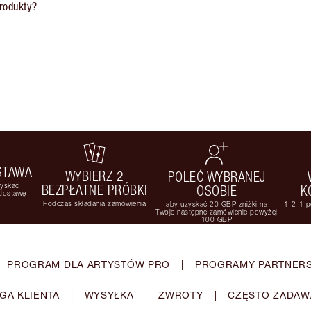
produkty?
STAWA
WYBIERZ 2
POLEĆ WYBRANEJ
zyskać
BEZPŁATNE PRÓBKI
OSOBIE
K
 dostawę
Podczas składania zamówienia
aby uzyskać 20 GBP zniżki na
1-2-1 p
Twoje następne zamówienie powyżej
100 GBP
PROGRAM DLA ARTYSTÓW PRO
|
PROGRAMY PARTNERS
GA KLIENTA
|
WYSYŁKA
|
ZWROTY
|
CZĘSTO ZADAW