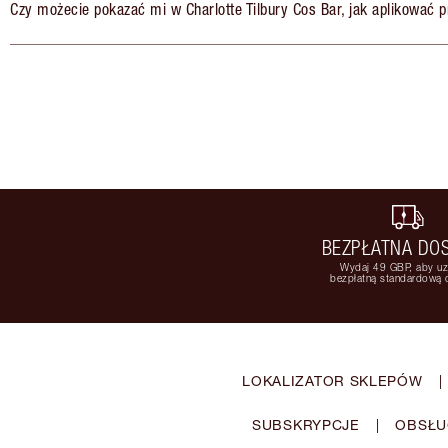
Czy możecie pokazać mi w Charlotte Tilbury Cos Bar, jak aplikować 
BEZPŁATNA DO
Wydaj 49 GBP, aby u
bezpłatną standardową
LOKALIZATOR SKLEPÓW
|
SUBSKRYPCJE
|
OBSŁU