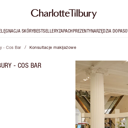
IELĘGNACJA SKÓRY
BESTSELLERY
ZAPACH
PREZENTY
NARZĘDZIA DOPASO
/
ry - Cos Bar
Konsultacje makijażowe
URY - COS BAR