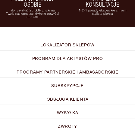
OSOBIE
KONSULTACJE
aby uzyskać 20 GBP zniżki na
1-2-1 porady eksperckie z moim
Twoje następne zamówienie powyżej
stylistą piękna
100 GBP
LOKALIZATOR SKLEPÓW
PROGRAM DLA ARTYSTÓW PRO
PROGRAMY PARTNERSKIE I AMBASADORSKIE
SUBSKRYPCJE
OBSŁUGA KLIENTA
WYSYŁKA
ZWROTY