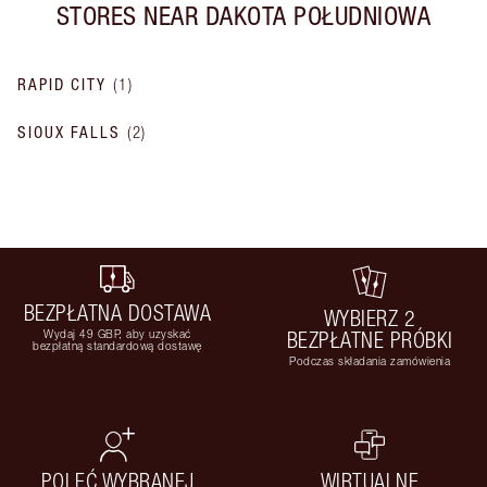
STORES NEAR
DAKOTA POŁUDNIOWA
RAPID CITY
(
1
)
SIOUX FALLS
(
2
)
BEZPŁATNA DOSTAWA
WYBIERZ 2
Wydaj 49 GBP, aby uzyskać
BEZPŁATNE PRÓBKI
bezpłatną standardową dostawę
Podczas składania zamówienia
POLEĆ WYBRANEJ
WIRTUALNE