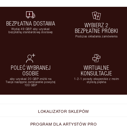
BEZPŁATNA DOSTAWA
WYBIERZ 2
Wydaj 49 GBP, aby uzyskać
BEZPŁATNE PRÓBKI
bezpłatną standardową dostawę
Podczas składania zamówienia
POLEĆ WYBRANEJ
WIRTUALNE
OSOBIE
KONSULTACJE
aby uzyskać 20 GBP zniżki na
1-2-1 porady eksperckie z moim
Twoje następne zamówienie powyżej
stylistą piękna
100 GBP
LOKALIZATOR SKLEPÓW
PROGRAM DLA ARTYSTÓW PRO