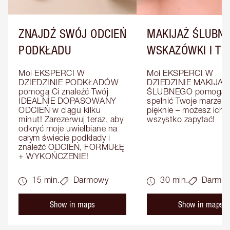
ZNAJDŹ SWÓJ ODCIEŃ
MAKIJAŻ ŚLUBNY
PODKŁADU
WSKAZÓWKI I TRI
Moi EKSPERCI W 
Moi EKSPERCI W 
DZIEDZINIE PODKŁADÓW 
DZIEDZINIE MAKIJAŻU
pomogą Ci znaleźć Twój 
ŚLUBNEGO pomogą C
IDEALNIE DOPASOWANY 
spełnić Twoje marzenia
ODCIEŃ w ciągu kilku 
pięknie – możesz ich o
minut! Zarezerwuj teraz, aby 
wszystko zapytać!
odkryć moje uwielbiane na 
całym świecie podkłady i 
znaleźć ODCIEŃ, FORMUŁĘ 
+ WYKOŃCZENIE!
15 min.
Darmowy
30 min.
Darmo
Show in maps
Show in maps