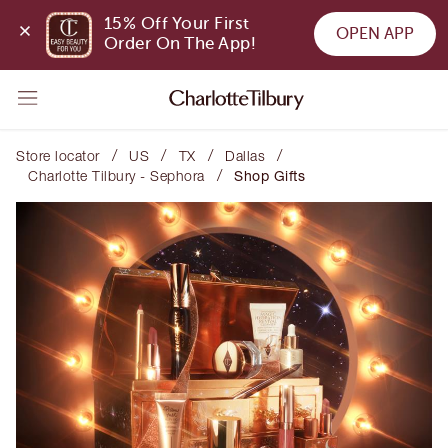
15% Off Your First 
OPEN APP
Order On The App!
/
/
/
/
Store locator
US
TX
Dallas
/
Charlotte Tilbury - Sephora
Shop Gifts