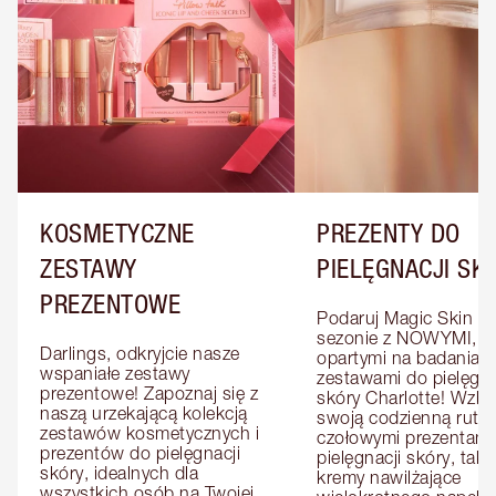
KOSMETYCZNE
PREZENTY DO
ZESTAWY
PIELĘGNACJI SK
PREZENTOWE
Podaruj Magic Skin w 
sezonie z NOWYMI, 
Darlings, odkryjcie nasze 
opartymi na badaniach
wspaniałe zestawy 
zestawami do pielęgnac
prezentowe! Zapoznaj się z 
skóry Charlotte! Wzbo
naszą urzekającą kolekcją 
swoją codzienną rutyn
zestawów kosmetycznych i 
czołowymi prezentami 
prezentów do pielęgnacji 
pielęgnacji skóry, takim
skóry, idealnych dla 
kremy nawilżające 
wszystkich osób na Twojej 