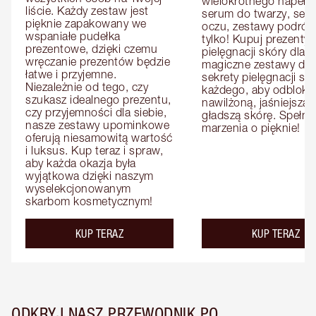
wielokrotnego napełnia
liście. Każdy zestaw jest 
serum do twarzy, seru
pięknie zapakowany we 
oczu, zestawy podróżne
wspaniałe pudełka 
tylko! Kupuj prezenty d
prezentowe, dzięki czemu 
pielęgnacji skóry dla n
wręczanie prezentów będzie 
magiczne zestawy dla ni
łatwe i przyjemne. 
sekrety pielęgnacji skó
Niezależnie od tego, czy 
każdego, aby odbloko
szukasz idealnego prezentu, 
nawilżoną, jaśniejszą i 
czy przyjemności dla siebie, 
gładszą skórę. Spełnij 
nasze zestawy upominkowe 
marzenia o pięknie!
oferują niesamowitą wartość 
i luksus. Kup teraz i spraw, 
aby każda okazja była 
wyjątkowa dzięki naszym 
wyselekcjonowanym 
skarbom kosmetycznym!
KUP TERAZ
KUP TERAZ
ODKRYJ NASZ PRZEWODNIK PO