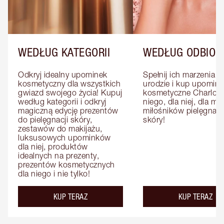
WEDŁUG KATEGORII
WEDŁUG ODBIOR
Odkryj idealny upominek 
Spełnij ich marzenia o 
kosmetyczny dla wszystkich 
urodzie i kup upominki
gwiazd swojego życia! Kupuj 
kosmetyczne Charlotte
według kategorii i odkryj 
niego, dla niej, dla mat
magiczną edycję prezentów 
miłośników pielęgnacji
do pielęgnacji skóry, 
skóry!
zestawów do makijażu, 
luksusowych upominków 
dla niej, produktów 
idealnych na prezenty, 
prezentów kosmetycznych 
dla niego i nie tylko!
KUP TERAZ
KUP TERAZ