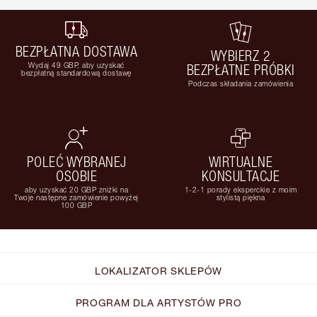
BEZPŁATNA DOSTAWA
WYBIERZ 2
Wydaj 49 GBP, aby uzyskać
BEZPŁATNE PRÓBKI
bezpłatną standardową dostawę
Podczas składania zamówienia
POLEĆ WYBRANEJ
WIRTUALNE
OSOBIE
KONSULTACJE
aby uzyskać 20 GBP zniżki na
1-2-1 porady eksperckie z moim
Twoje następne zamówienie powyżej
stylistą piękna
100 GBP
LOKALIZATOR SKLEPÓW
PROGRAM DLA ARTYSTÓW PRO