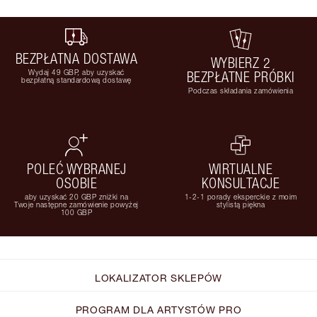
BEZPŁATNA DOSTAWA
WYBIERZ 2
Wydaj 49 GBP, aby uzyskać
BEZPŁATNE PRÓBKI
bezpłatną standardową dostawę
Podczas składania zamówienia
POLEĆ WYBRANEJ
WIRTUALNE
OSOBIE
KONSULTACJE
aby uzyskać 20 GBP zniżki na
1-2-1 porady eksperckie z moim
Twoje następne zamówienie powyżej
stylistą piękna
100 GBP
LOKALIZATOR SKLEPÓW
PROGRAM DLA ARTYSTÓW PRO