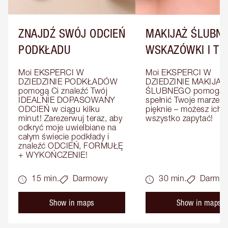
ZNAJDŹ SWÓJ ODCIEŃ
MAKIJAŻ ŚLUBNY
PODKŁADU
WSKAZÓWKI I TRI
Moi EKSPERCI W 
Moi EKSPERCI W 
DZIEDZINIE PODKŁADÓW 
DZIEDZINIE MAKIJAŻU
pomogą Ci znaleźć Twój 
ŚLUBNEGO pomogą C
IDEALNIE DOPASOWANY 
spełnić Twoje marzenia
ODCIEŃ w ciągu kilku 
pięknie – możesz ich o
minut! Zarezerwuj teraz, aby 
wszystko zapytać!
odkryć moje uwielbiane na 
całym świecie podkłady i 
znaleźć ODCIEŃ, FORMUŁĘ 
+ WYKOŃCZENIE!
15 min.
Darmowy
30 min.
Darmo
Show in maps
Show in maps