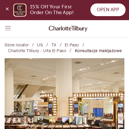
15% Off Your First 
OPEN APP
Order On The App!
/
/
/
/
Store locator
US
TX
El Paso
/
Charlotte Tilbury - Ulta El Paso
Konsultacje makijażowe