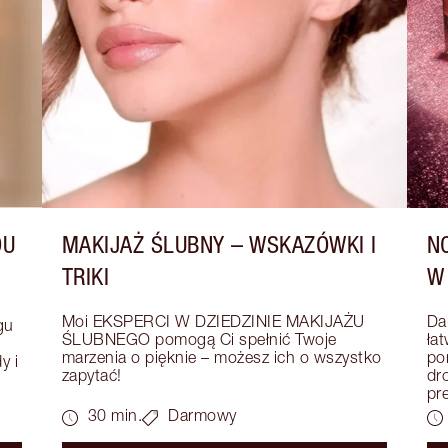
DU
MAKIJAŻ ŚLUBNY – WSKAZÓWKI I
N
TRIKI
W
Moi EKSPERCI W DZIEDZINIE MAKIJAŻU 
Da
u 
ŚLUBNEGO pomogą Ci spełnić Twoje 
łat
marzenia o pięknie – możesz ich o wszystko 
po
 i 
zapytać!
dr
pr
30 min.
Darmowy