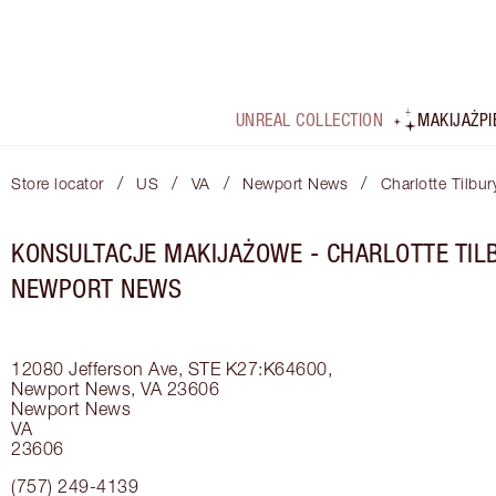
UNREAL COLLECTION
MAKIJAŻ
P
/
/
/
/
Store locator
US
VA
Newport News
Charlotte Tilbu
KONSULTACJE MAKIJAŻOWE - CHARLOTTE TILB
NEWPORT NEWS
12080 Jefferson Ave, STE K27:K64600,
Newport News, VA 23606
Newport News
VA
23606
(757) 249-4139