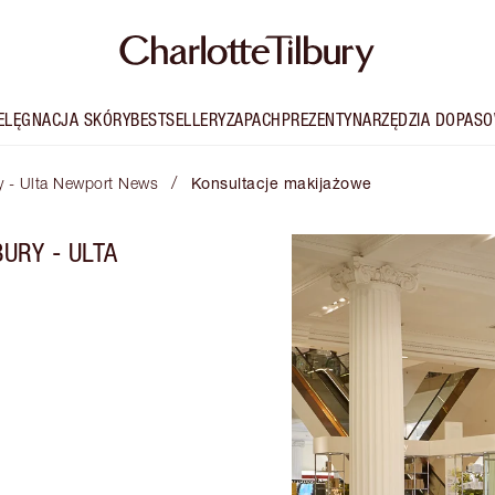
IELĘGNACJA SKÓRY
BESTSELLERY
ZAPACH
PREZENTY
NARZĘDZIA DOPASO
/
ry - Ulta Newport News
Konsultacje makijażowe
URY - ULTA