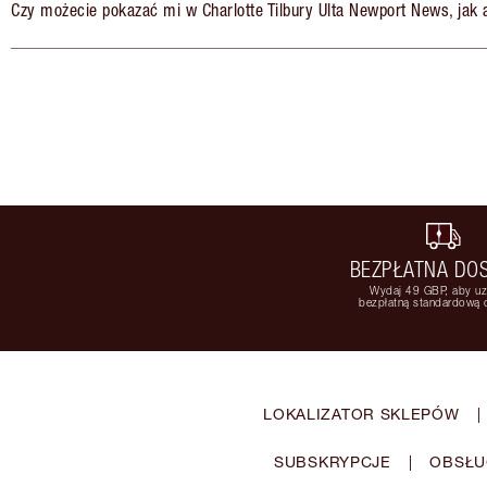
Czy możecie pokazać mi w Charlotte Tilbury Ulta Newport News, jak 
BEZPŁATNA DO
Wydaj 49 GBP, aby u
bezpłatną standardową
LOKALIZATOR SKLEPÓW
|
SUBSKRYPCJE
|
OBSŁU