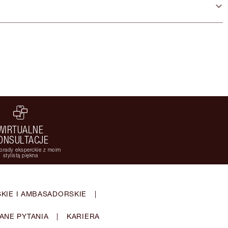
WIRTUALNE
ONSULTACJE
orady eksperckie z moim
stylistą piękna
KIE I AMBASADORSKIE
|
ANE PYTANIA
|
KARIERA