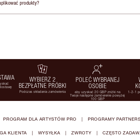
aplikować produkty?
STAWA
WYBIERZ 2
POLEĆ WYBRANEJ
zyskać
BEZPŁATNE PRÓBKI
OSOBIE
K
 dostawę
Podczas składania zamówienia
aby uzyskać 20 GBP zniżki na
1-2-1 p
Twoje następne zamówienie powyżej
100 GBP
PROGRAM DLA ARTYSTÓW PRO
|
PROGRAMY PARTNERS
GA KLIENTA
|
WYSYŁKA
|
ZWROTY
|
CZĘSTO ZADAW