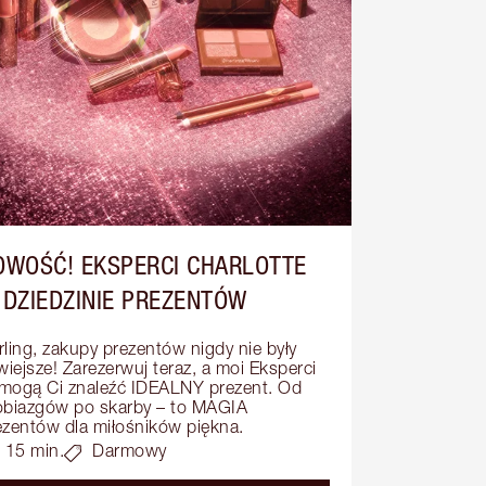
OWOŚĆ! EKSPERCI CHARLOTTE
 DZIEDZINIE PREZENTÓW
rling, zakupy prezentów nigdy nie były 
wiejsze! Zarezerwuj teraz, a moi Eksperci 
mogą Ci znaleźć IDEALNY prezent. Od 
obiazgów po skarby – to MAGIA 
ezentów dla miłośników piękna.
15 min.
Darmowy