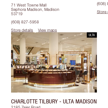
(608)
71 West Towne Mall
Sephora Madison
,
Madison
Store 
53719
(608) 827-5958
Store details
View maps
ULTA
CHARLOTTE TILBURY
- ULTA MADISON
2185 Zeier Road