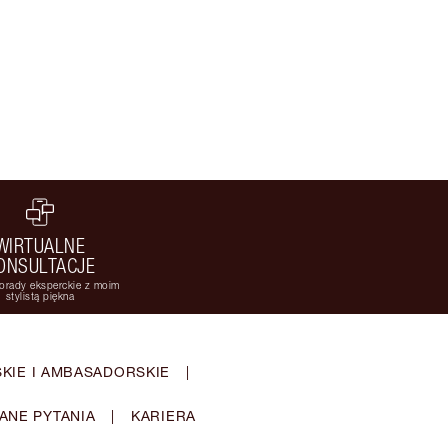
WIRTUALNE
ONSULTACJE
orady eksperckie z moim
stylistą piękna
KIE I AMBASADORSKIE
|
ANE PYTANIA
|
KARIERA