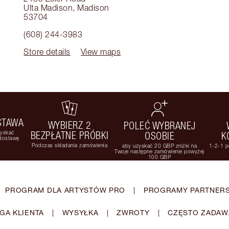
Ulta Madison
,
Madison
53704
(608) 244-3983
Store details
View maps
STAWA
WYBIERZ 2
POLEĆ WYBRANEJ
zyskać
BEZPŁATNE PRÓBKI
OSOBIE
K
 dostawę
Podczas składania zamówienia
aby uzyskać 20 GBP zniżki na
1-2-1 p
Twoje następne zamówienie powyżej
100 GBP
PROGRAM DLA ARTYSTÓW PRO
|
PROGRAMY PARTNERS
GA KLIENTA
|
WYSYŁKA
|
ZWROTY
|
CZĘSTO ZADAW