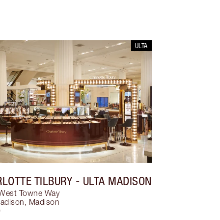
ULTA
LOTTE TILBURY
- ULTA MADISON
West Towne Way
Madison
,
Madison
9