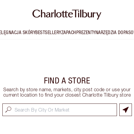
IELĘGNACJA SKÓRY
BESTSELLERY
ZAPACH
PREZENTY
NARZĘDZIA DOPASO
FIND A STORE
Search by store name, markets, city post code or use your
current location to find your closest Charlotte Tilbury store