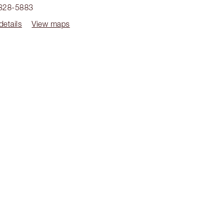
 828-5883
details
View maps