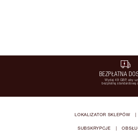
BEZPŁATNA DO
Wydaj 49 GBP, aby u
bezpłatną standardową
LOKALIZATOR SKLEPÓW
|
SUBSKRYPCJE
|
OBSŁU