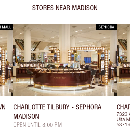
STORES NEAR
MADISON
N MALL
SEPHORA
WN
CHARLOTTE TILBURY
- SEPHORA
CHAR
7323 
MADISON
Ulta 
OPEN UNTIL 8:00 PM
5371