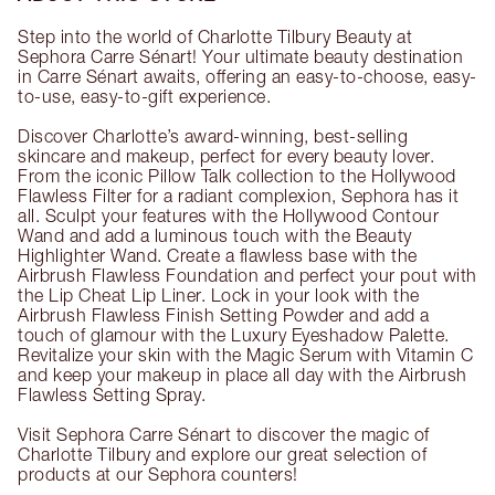
Step into the world of Charlotte Tilbury Beauty at
Sephora Carre Sénart! Your ultimate beauty destination
in Carre Sénart awaits, offering an easy-to-choose, easy-
to-use, easy-to-gift experience.
Discover Charlotte’s award-winning, best-selling
skincare and makeup, perfect for every beauty lover.
From the iconic Pillow Talk collection to the Hollywood
Flawless Filter for a radiant complexion, Sephora has it
all. Sculpt your features with the Hollywood Contour
Wand and add a luminous touch with the Beauty
Highlighter Wand. Create a flawless base with the
Airbrush Flawless Foundation and perfect your pout with
the Lip Cheat Lip Liner. Lock in your look with the
Airbrush Flawless Finish Setting Powder and add a
touch of glamour with the Luxury Eyeshadow Palette.
Revitalize your skin with the Magic Serum with Vitamin C
and keep your makeup in place all day with the Airbrush
Flawless Setting Spray.
Visit Sephora Carre Sénart to discover the magic of
Charlotte Tilbury and explore our great selection of
products at our Sephora counters!