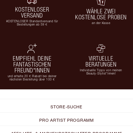
KOSTENLOSER
WÄHLE ZWEI
VERSAND
KOSTENLOSE PROBEN
KOSTENLOSER Standardversand für
an der Kasse
Bestellungen ab 59 €
EMPFIEHL DEINE
VIRTUELLE
FANTASTISCHEN
BERATUNGEN
FREUND*INNEN
Individuelle Tipps von meinen
Beauty-Stylist*innen!
und erhalte 20 € Rabatt bei deiner
nächsten Bestellung über 100 €
STORE-SUCHE
PRO ARTIST PROGRAMM