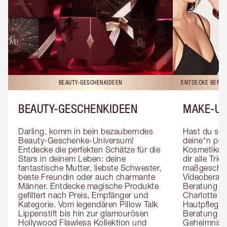
BEAUTY-GESCHENKIDEEN
ENTDECKE BERAT
BEAUTY-GESCHENKIDEEN
MAKE-UP
Darling, komm in bein bezauberndes 
Hast du sch
Beauty-Geschenke-Universum! 
deine*n pers
Entdecke die perfekten Schätze für die 
Kosmetiker*
Stars in deinem Leben: deine 
dir alle Tri
fantastische Mutter, liebste Schwester, 
maßgeschnei
beste Freundin oder auch charmante 
Videoberat
Männer. Entdecke magische Produkte 
Beratung mi
gefiltert nach Preis, Empfänger und 
Charlotte g
Kategorie. Vom legendären Pillow Talk 
Hautpflegeex
Lippenstift bis hin zur glamourösen 
Beratung er
Hollywood Flawless Kollektion und 
Geheimnisse