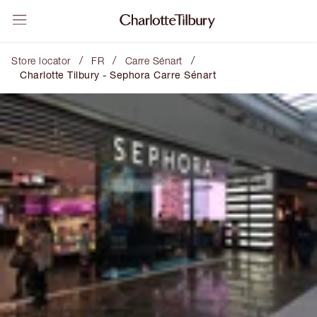
/
/
/
Store locator
FR
Carre Sénart
Charlotte Tilbury - Sephora Carre Sénart