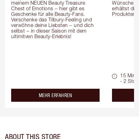
meinem NEUEN Beauty Treasure 
Wünsche zug
Chest of Emotions − hier gibt es 
erhältst die
Geschenke für alle Beauty-Fans. 
Produktemp
Verschenke das Tilbury-Feeling und 
verwöhne deine Liebsten − und dich 
selbst − in dieser Saison mit dem 
ultimitven Beauty-Erlebnis!
15 Min.
- 2 Std.
about the
MEHR ERFAHREN
ABOUT THIS STORE